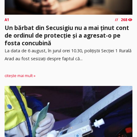
A1
268
Un bărbat din Secusigiu nu a mai ținut cont
de ordinul de protecție și a agresat-o pe
fosta concubină
​La data de 6 august, în jurul orei 10.30, polițiștii Secției 1 Rurală
Arad au fost sesizați despre faptul că...
citește mai mult »