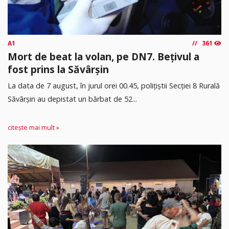
A1
361
Mort de beat la volan, pe DN7. Bețivul a
fost prins la Săvârșin
​La data de 7 august, în jurul orei 00.45, polițiștii Secției 8 Rurală
Săvârșin au depistat un bărbat de 52...
citește mai mult »