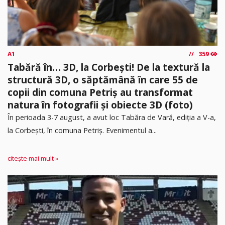
A1
359
Tabără în… 3D, la Corbești! De la textură la
structură 3D, o săptămână în care 55 de
copii din comuna Petriș au transformat
natura în fotografii și obiecte 3D (foto)
În perioada 3-7 august, a avut loc Tabăra de Vară, ediția a V-a,
la Corbești, în comuna Petriș. Evenimentul a...
citește mai mult »