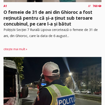
A1
760
O femeie de 31 de ani din Ghioroc a fost
reținută pentru că și-a ținut sub teroare
concubinul, pe care l-a și bătut
​Polițiștii Secției 7 Rurală Lipova cercetează o femeie de 31 de
ani, din Ghioroc, care la data de 6 august...
citește mai mult »