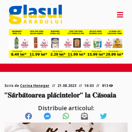
Scris de
Corina Henegar
21.08.2023
16:03
813
”𝐒𝐚̆𝐫𝐛𝐚̆𝐭𝐨𝐚𝐫𝐞𝐚 𝐩𝐥𝐚̆𝐜𝐢𝐧𝐭𝐞𝐥𝐨𝐫” 𝐥𝐚 𝐂𝐚̆𝐬𝐨𝐚𝐢𝐚
Distribuie articolul: