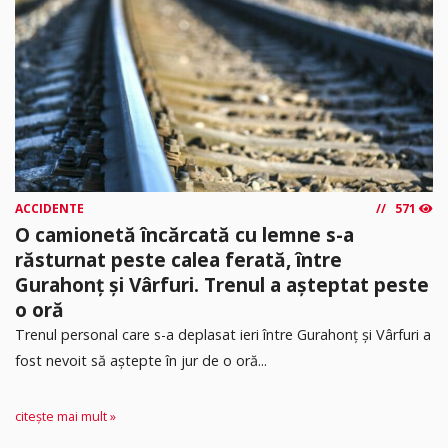
ACCIDENTE
571
O camionetă încărcată cu lemne s-a
răsturnat peste calea ferată, între
Gurahonț și Vârfuri. Trenul a așteptat peste
o oră
Trenul personal care s-a deplasat ieri între Gurahonț și Vârfuri a
fost nevoit să aștepte în jur de o oră...
citește mai mult »