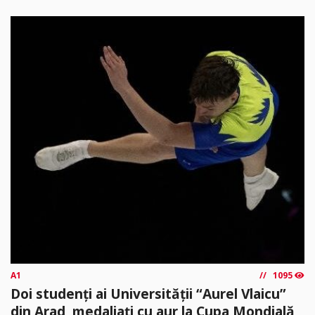
A1
1095
Doi studenți ai Universității “Aurel Vlaicu”
din Arad, medaliați cu aur la Cupa Mondială