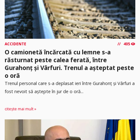
ACCIDENTE
405
O camionetă încărcată cu lemne s-a
răsturnat peste calea ferată, între
Gurahonț și Vârfuri. Trenul a așteptat peste
o oră
Trenul personal care s-a deplasat ieri între Gurahonț și Vârfuri a
fost nevoit să aștepte în jur de o oră...
citește mai mult »