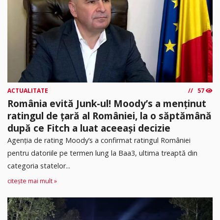
ACTUALITATE
57
România evită Junk-ul! Moody’s a menținut
ratingul de țară al României, la o săptămână
după ce Fitch a luat aceeași decizie
Agenția de rating Moody’s a confirmat ratingul României
pentru datoriile pe termen lung la Baa3, ultima treaptă din
categoria statelor...
citește mai mult »