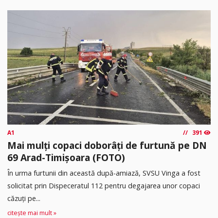
A1
391
Mai mulți copaci doborâți de furtună pe DN
69 Arad-Timișoara (FOTO)
În urma furtunii din această după-amiază, SVSU Vinga a fost
solicitat prin Dispeceratul 112 pentru degajarea unor copaci
căzuți pe...
citește mai mult »