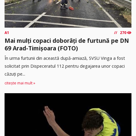
A1
270
Mai mulți copaci doborâți de furtună pe DN
69 Arad-Timișoara (FOTO)
În urma furtunii din această după-amiază, SVSU Vinga a fost
solicitat prin Dispeceratul 112 pentru degajarea unor copaci
căzuți pe...
citește mai mult »