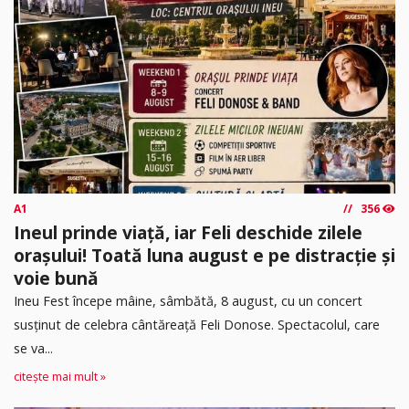
A1
356
Ineul prinde viață, iar Feli deschide zilele
orașului! Toată luna august e pe distracție și
voie bună
Ineu Fest începe mâine, sâmbătă, 8 august, cu un concert
susținut de celebra cântăreață Feli Donose. Spectacolul, care
se va...
citește mai mult »