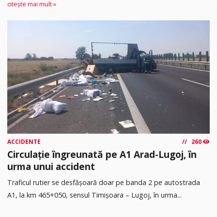
citește mai mult »
ACCIDENTE
260
Circulație îngreunată pe A1 Arad-Lugoj, în
urma unui accident
Traficul rutier se desfășoară doar pe banda 2 pe autostrada
A1, la km 465+050, sensul Timişoara – Lugoj, în urma...