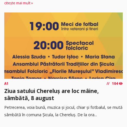
citește mai mult »
A1
104
Ziua satului Chereluș are loc mâine,
sâmbătă, 8 august
Petrecerea, voia bună, muzica și jocul, chiar și fotbalul, se mută
sâmbătă în comuna Șicula, la Chereluș. De la ora...