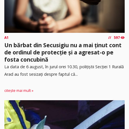
A1
597
Un bărbat din Secusigiu nu a mai ținut cont
de ordinul de protecție și a agresat-o pe
fosta concubină
​La data de 6 august, în jurul orei 10.30, polițiștii Secției 1 Rurală
Arad au fost sesizați despre faptul că...
citește mai mult »