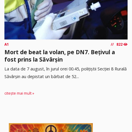
A1
822
Mort de beat la volan, pe DN7. Bețivul a
fost prins la Săvârșin
​La data de 7 august, în jurul orei 00.45, polițiștii Secției 8 Rurală
Săvârșin au depistat un bărbat de 52...
citește mai mult »