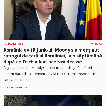
ACTUALITATE
57
România evită Junk-ul! Moody’s a menținut
ratingul de țară al României, la o săptămână
după ce Fitch a luat aceeași decizie
Agenția de rating Moody’s a confirmat ratingul României
pentru datoriile pe termen lung la Baa3, ultima treaptă din
categoria statelor...
citește mai mult »