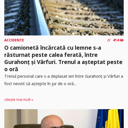
ACCIDENTE
414
O camionetă încărcată cu lemne s-a
răsturnat peste calea ferată, între
Gurahonț și Vârfuri. Trenul a așteptat peste
o oră
Trenul personal care s-a deplasat ieri între Gurahonț și Vârfuri a
fost nevoit să aștepte în jur de o oră...
citește mai mult »