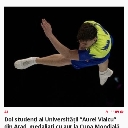
A1
1109
Doi studenți ai Universității “Aurel Vlaicu”
din Arad, medaliați cu aur la Cupa Mondială