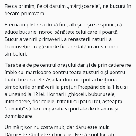
Fie că primim, fie că dăruim ,,mărțișoarele”, ne bucură în
fiecare primăvară.
Eterna împletire a două fire, alb și roșu se spune, că
aduce bucurie, noroc, sănătate celui care il poartă.
Bucuria venirii primăverii, a renașterii naturii, a
frumuseții o regăsim de fiecare dată în aceste mici
simboluri.
Tarabele de pe centrul orașului dar și de prin catiere ne
îmbie cu mărțișoare pentru toate gusturile și pentru
toate buzunarele. Așadar doritorii pot achiziționa
simbolurile primăverii la prețuri începând de la 1 leu și
ajungând la 12 lei. Hornarii, ghioceii, buburuzele,
inimioarele, floricelele, trifoiul cu patru foi, așteaptă
”cuminți” să fie cumpărate și purtate de doamne și
domnișoare.
Un mărțișor nu costă mult, dar dăruieste mult.
Dăruiește zâmbete și bucurie. Fie că sunt lucrate