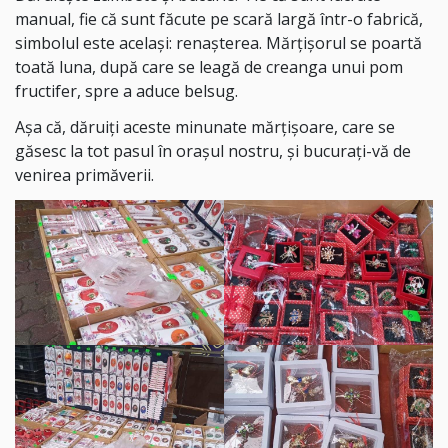
manual, fie că sunt făcute pe scară largă într-o fabrică,
simbolul este același: renașterea. Mărțișorul se poartă
toată luna, după care se leagă de creanga unui pom
fructifer, spre a aduce belsug.
Așa că, dăruiți aceste minunate mărțișoare, care se
găsesc la tot pasul în orașul nostru, și bucurați-vă de
venirea primăverii.