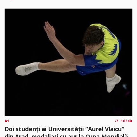
A1
163
Doi studenți ai Universității “Aurel Vlaicu”
din Arad, medaliați cu aur la Cupa Mondială