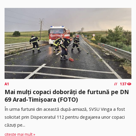
A1
137
Mai mulți copaci doborâți de furtună pe DN
69 Arad-Timișoara (FOTO)
În urma furtunii din această după-amiază, SVSU Vinga a fost
solicitat prin Dispeceratul 112 pentru degajarea unor copaci
căzuți pe...
citește mai mult »