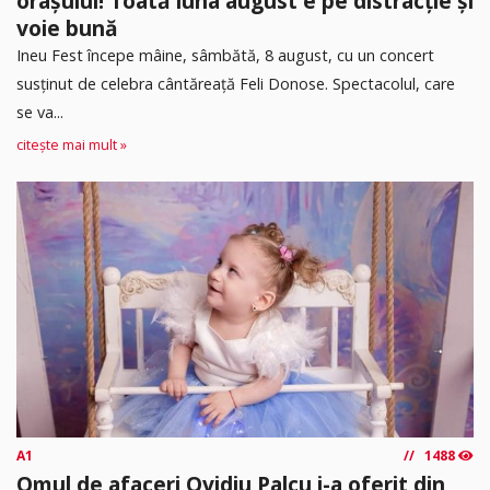
orașului! Toată luna august e pe distracție și
voie bună
Ineu Fest începe mâine, sâmbătă, 8 august, cu un concert
susținut de celebra cântăreață Feli Donose. Spectacolul, care
se va...
citește mai mult »
A1
1488
Omul de afaceri Ovidiu Palcu i-a oferit din