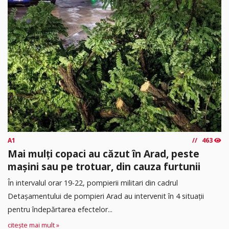
A1
463
Mai mulți copaci au căzut în Arad, peste
mașini sau pe trotuar, din cauza furtunii
În intervalul orar 19-22, pompierii militari din cadrul
Detașamentului de pompieri Arad au intervenit în 4 situații
pentru îndepărtarea efectelor...
citește mai mult »