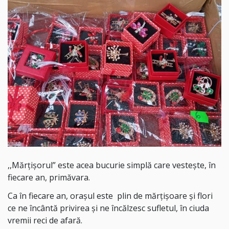
,,Mărțișorul” este acea bucurie simplă care vestește, în
fiecare an, primăvara.
Ca în fiecare an, orașul este plin de mărțișoare și flori
ce ne încântă privirea și ne încălzesc sufletul, în ciuda
vremii reci de afară.