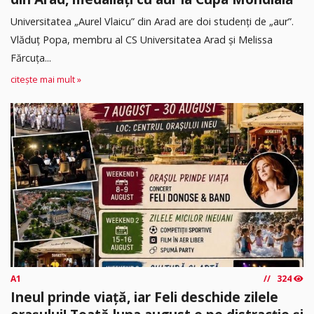
Universitatea „Aurel Vlaicu” din Arad are doi studenți de „aur”.
Vlăduț Popa, membru al CS Universitatea Arad și Melissa
Fărcuța...
citește mai mult »
A1
324
Ineul prinde viață, iar Feli deschide zilele