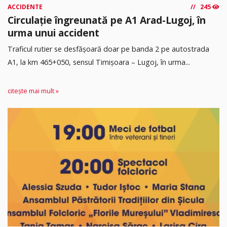
ACCIDENTE
245
Circulație îngreunată pe A1 Arad-Lugoj, în
urma unui accident
Traficul rutier se desfășoară doar pe banda 2 pe autostrada
A1, la km 465+050, sensul Timişoara – Lugoj, în urma...
citește mai mult »