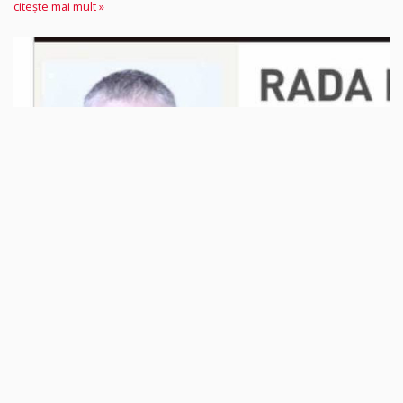
citește mai mult »
A1
2926
Familia îl caută disperată! Rada Marius Călin
a dispărut aseară, din Spitalul de Psihiatrie
Arad
Rada Marius Călin, un bărbat în vârstă de 47 de ani, este
căutat cu disperare de familie. Acesta era internat în Spitalul de