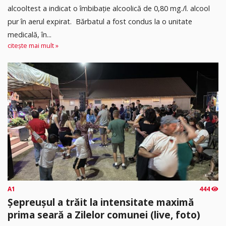
alcooltest a indicat o îmbibație alcoolică de 0,80 mg./l. alcool
pur în aerul expirat. ​ Bărbatul a fost condus la o unitate
medicală, în...
citește mai mult »
A1
444
Șepreușul a trăit la intensitate maximă
prima seară a Zilelor comunei (live, foto)