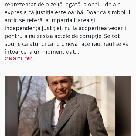
reprezentat de o zeiță legată la ochi – de aici
expresia că justiția este oarbă. Doar că simbolul
antic se referă la imparțialitatea și
independența justiției, nu la acoperirea vederii
pentru a nu sesiza actele de corupție. Se tot
spune că atunci când cineva face rău, răul se va
întoarce la un moment dat…
citește mai mult »