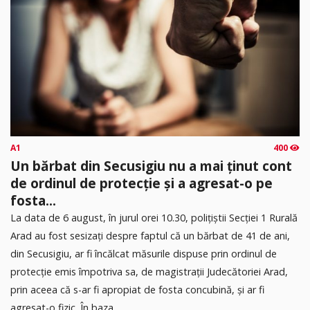
A1
400
Un bărbat din Secusigiu nu a mai ținut cont
de ordinul de protecție și a agresat-o pe
fosta...
​La data de 6 august, în jurul orei 10.30, polițiștii Secției 1 Rurală
Arad au fost sesizați despre faptul că un bărbat de 41 de ani,
din Secusigiu, ar fi încălcat măsurile dispuse prin ordinul de
protecție emis împotriva sa, de magistrații Judecătoriei Arad,
prin aceea că s-ar fi apropiat de fosta concubină, și ar fi
agresat-o fizic. În baza...