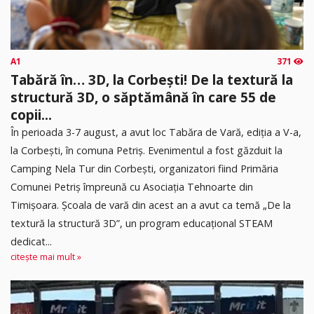
A1
371
Tabără în… 3D, la Corbești! De la textură la
structură 3D, o săptămână în care 55 de
copii...
În perioada 3-7 august, a avut loc Tabăra de Vară, ediția a V-a,
la Corbești, în comuna Petriș. Evenimentul a fost găzduit la
Camping Nela Tur din Corbești, organizatori fiind Primăria
Comunei Petriș împreună cu Asociația Tehnoarte din
Timișoara. Școala de vară din acest an a avut ca temă „De la
textură la structură 3D”, un program educațional STEAM
dedicat...
citește mai mult »