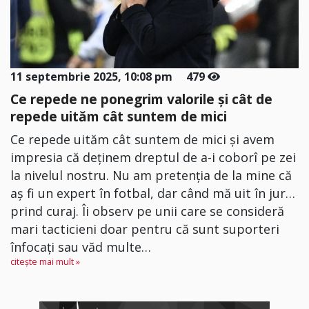
11 septembrie 2025, 10:08 pm
479
Ce repede ne ponegrim valorile și cât de
repede uităm cât suntem de mici
Ce repede uităm cât suntem de mici și avem
impresia că deținem dreptul de a-i coborî pe zei
la nivelul nostru. Nu am pretenția de la mine că
aș fi un expert în fotbal, dar când mă uit în jur…
prind curaj. Îi observ pe unii care se consideră
mari tacticieni doar pentru că sunt suporteri
înfocați sau văd multe…
citește mai mult »