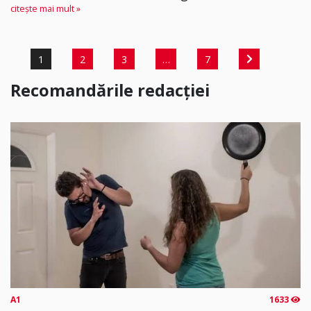
citește mai mult »
1
2
3
…
7
Recomandările redacției
A1
1633