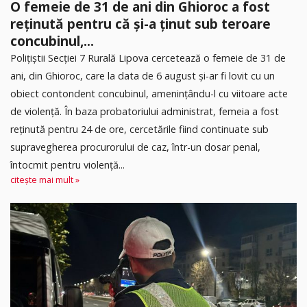
O femeie de 31 de ani din Ghioroc a fost
reținută pentru că și-a ținut sub teroare
concubinul,...
​Polițiștii Secției 7 Rurală Lipova cercetează o femeie de 31 de
ani, din Ghioroc, care la data de 6 august și-ar fi lovit cu un
obiect contondent concubinul, amenințându-l cu viitoare acte
de violență. În baza probatoriului administrat, femeia a fost
reținută pentru 24 de ore, cercetările fiind continuate sub
supravegherea procurorului de caz, într-un dosar penal,
întocmit pentru violență...
citește mai mult »