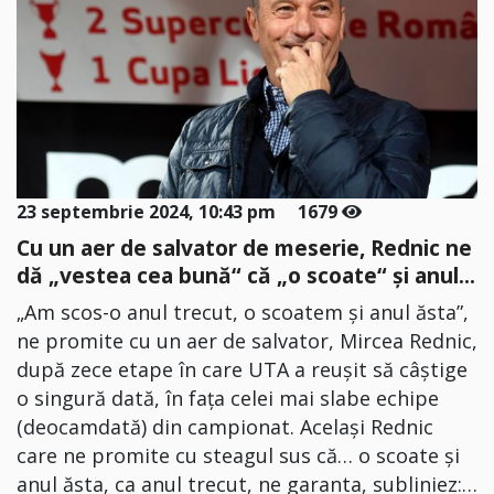
23 septembrie 2024, 10:43 pm
1679
Cu un aer de salvator de meserie, Rednic ne
dă „vestea cea bună“ că „o scoate“ și anul...
„Am scos-o anul trecut, o scoatem și anul ăsta”,
ne promite cu un aer de salvator, Mircea Rednic,
după zece etape în care UTA a reușit să câștige
o singură dată, în fața celei mai slabe echipe
(deocamdată) din campionat. Același Rednic
care ne promite cu steagul sus că… o scoate și
anul ăsta, ca anul trecut, ne garanta, subliniez:…