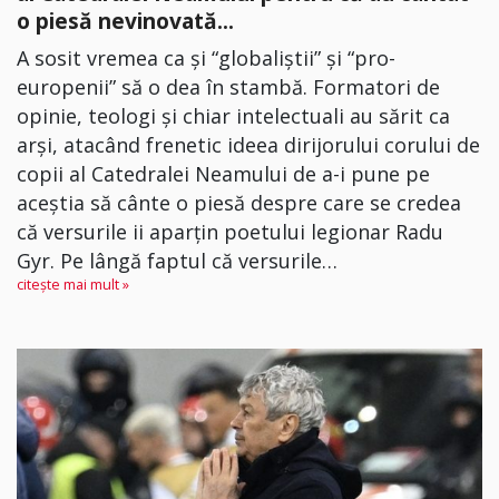
o piesă nevinovată...
A sosit vremea ca și “globaliștii” și “pro-
europenii” să o dea în stambă. Formatori de
opinie, teologi și chiar intelectuali au sărit ca
arși, atacând frenetic ideea dirijorului corului de
copii al Catedralei Neamului de a-i pune pe
aceștia să cânte o piesă despre care se credea
că versurile ii aparțin poetului legionar Radu
Gyr. Pe lângă faptul că versurile…
citește mai mult »