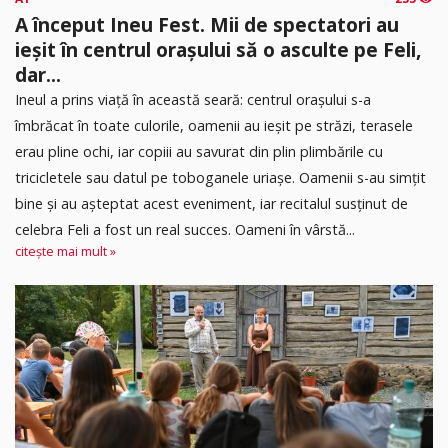
A început Ineu Fest. Mii de spectatori au
ieșit în centrul orașului să o asculte pe Feli,
dar...
Ineul a prins viață în această seară: centrul orașului s-a
îmbrăcat în toate culorile, oamenii au ieșit pe străzi, terasele
erau pline ochi, iar copiii au savurat din plin plimbările cu
tricicletele sau datul pe toboganele uriașe. Oamenii s-au simțit
bine și au așteptat acest eveniment, iar recitalul susținut de
celebra Feli a fost un real succes. Oameni în vârstă...
citește mai mult »