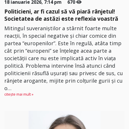
18 ianuarie 2026, 7:14 pm
670
Politicieni, ar fi cazul să vă piară rânjetul!
Societatea de astăzi este reflexia voastră
Mitingul suveraniștilor a stârnit foarte multe
reacții, în special negative și chiar comice din
partea “europenilor”. Este în regulă, atâta timp
cât prin “europeni” se înțelege acea parte a
societății care nu este implicată activ în viața
politică. Problema intervine însă atunci când
politicienii răsuflă ușurați sau privesc de sus, cu
rânjete arogante, mijite prin colțurile gurii și cu
o…
citește mai mult »