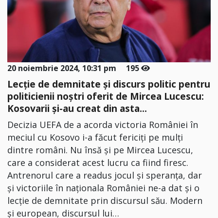
20 noiembrie 2024, 10:31 pm
195
Lecție de demnitate și discurs politic pentru
politicienii noștri oferit de Mircea Lucescu:
Kosovarii şi-au creat din asta...
Decizia UEFA de a acorda victoria României în
meciul cu Kosovo i-a făcut fericiți pe mulți
dintre români. Nu însă și pe Mircea Lucescu,
care a considerat acest lucru ca fiind firesc.
Antrenorul care a readus jocul și speranța, dar
și victoriile în naționala României ne-a dat și o
lecție de demnitate prin discursul său. Modern
și european, discursul lui…