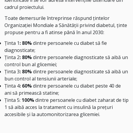
cadrul proiectului.
Toate demersurile întreprinse răspund ţintelor
Organizației Mondiale a Sănătății privind diabetul, ținte
propuse pentru a fi atinse până în anul 2030:
Ținta 1
: 80%
dintre persoanele cu diabet să fie
diagnosticate;
Ținta 2
: 80%
dintre persoanele diagnosticate să aibă un
control bun al glicemiei;
Ținta 3
: 80%
dintre persoanele diagnosticate să aibă un
bun control al tensiunii arteriale;
Ținta 4
: 60%
dintre persoanele cu diabet peste 40 de
ani să primească statine;
Ținta 5:
100%
dintre persoanele cu diabet zaharat de tip
1 să aibă acces la tratament cu insulină la prețuri
accesibile și la automonitorizarea glicemiei.