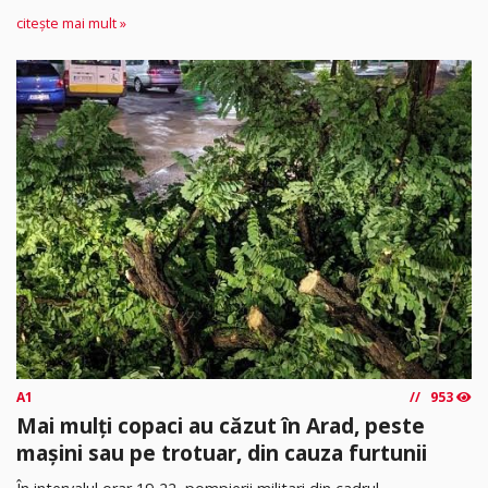
citește mai mult »
A1
953
Mai mulți copaci au căzut în Arad, peste
mașini sau pe trotuar, din cauza furtunii