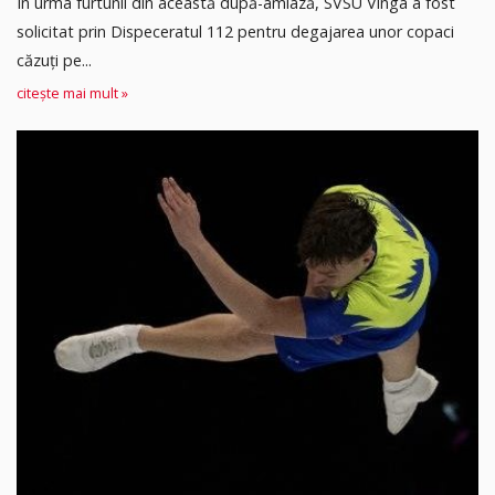
În urma furtunii din această după-amiază, SVSU Vinga a fost
solicitat prin Dispeceratul 112 pentru degajarea unor copaci
căzuți pe...
citește mai mult »