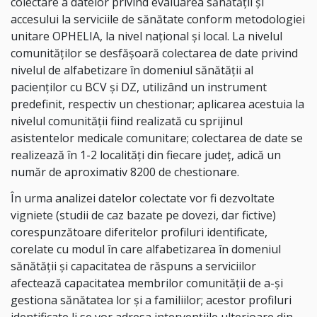
colectare a datelor privind evaluarea sănătății și
accesului la serviciile de sănătate conform metodologiei
unitare OPHELIA, la nivel naţional și local. La nivelul
comunităţilor se desfăşoară colectarea de date privind
nivelul de alfabetizare în domeniul sănătății al
pacienților cu BCV și DZ, utilizând un instrument
predefinit, respectiv un chestionar; aplicarea acestuia la
nivelul comunităţii fiind realizată cu sprijinul
asistentelor medicale comunitare; colectarea de date se
realizează în 1-2 localități din fiecare judeţ, adică un
număr de aproximativ 8200 de chestionare.
În urma analizei datelor colectate vor fi dezvoltate
vigniete (studii de caz bazate pe dovezi, dar fictive)
corespunzătoare diferitelor profiluri identificate,
corelate cu modul în care alfabetizarea în domeniul
sănătății și capacitatea de răspuns a serviciilor
afectează capacitatea membrilor comunităţii de a-și
gestiona sănătatea lor și a familiilor; acestor profiluri
identificate li se vor adresa intervenţiile ulterioare din