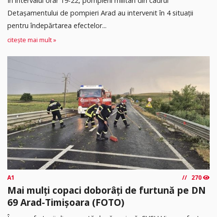
În intervalul orar 19-22, pompierii militari din cadrul
Detașamentului de pompieri Arad au intervenit în 4 situații
pentru îndepărtarea efectelor...
citește mai mult »
A1
270
Mai mulți copaci doborâți de furtună pe DN
69 Arad-Timișoara (FOTO)