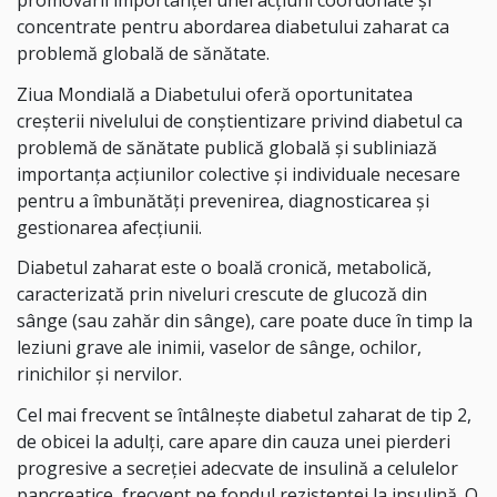
concentrate pentru abordarea diabetului zaharat ca
problemă globală de sănătate.
Ziua Mondială a Diabetului oferă oportunitatea
creșterii nivelului de conștientizare privind diabetul ca
problemă de sănătate publică globală și subliniază
importanţa acțiunilor colective și individuale necesare
pentru a îmbunătăți prevenirea, diagnosticarea și
gestionarea afecțiunii.
Diabetul zaharat este o boală cronică, metabolică,
caracterizată prin niveluri crescute de glucoză din
sânge (sau zahăr din sânge), care poate duce în timp la
leziuni grave ale inimii, vaselor de sânge, ochilor,
rinichilor și nervilor.
Cel mai frecvent se întâlnește diabetul zaharat de tip 2,
de obicei la adulți, care apare din cauza unei pierderi
progresive a secreției adecvate de insulină a celulelor
pancreatice, frecvent pe fondul rezistenței la insulină. O