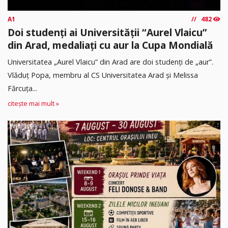
A1
482
Doi studenți ai Universității “Aurel Vlaicu”
din Arad, medaliați cu aur la Cupa Mondială
Universitatea „Aurel Vlaicu” din Arad are doi studenți de „aur”.
Vlăduț Popa, membru al CS Universitatea Arad și Melissa
Fărcuța...
citește mai mult »