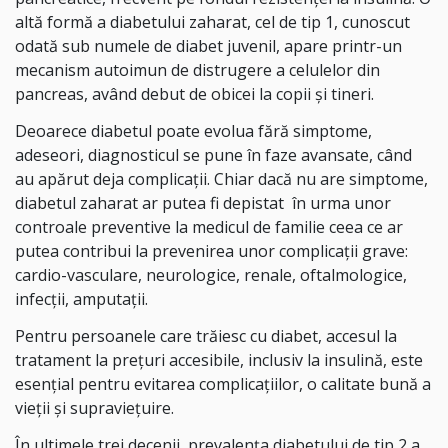
altă formă a diabetului zaharat, cel de tip 1, cunoscut
odată sub numele de diabet juvenil, apare printr-un
mecanism autoimun de distrugere a celulelor din
pancreas, având debut de obicei la copii și tineri.
Deoarece diabetul poate evolua fără simptome,
adeseori, diagnosticul se pune în faze avansate, când
au apărut deja complicații. Chiar dacă nu are simptome,
diabetul zaharat ar putea fi depistat în urma unor
controale preventive la medicul de familie ceea ce ar
putea contribui la prevenirea unor complicații grave:
cardio-vasculare, neurologice, renale, oftalmologice,
infecții, amputații.
Pentru persoanele care trăiesc cu diabet, accesul la
tratament la prețuri accesibile, inclusiv la insulină, este
esențial pentru evitarea complicațiilor, o calitate bună a
vieții și supraviețuire.
În ultimele trei decenii, prevalența diabetului de tip 2 a