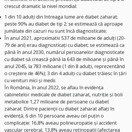
crescut dramatic la nivel mondial:
1 din 10 adulți din întreaga lume are diabet zaharat;
peste 90% au diabet de tip 2; se estimează că aproape
jumătate din cazuri nu sunt încă diagnosticate;
În anul 2021, aproximativ 537 de milioane de adulți (20-
79 de ani) erau diagnosticați cu diabet; se estimează ca
până în anul 2030, numărul persoanelor diagnosticate
cu diabet să crească până la 643 de milioane și până în
anul 2045, la 783 milioane (1 din 8 adulți, reprezentând
o creștere de 46%); 3 din 4 adulți cu diabet trăiesc în țări
cu venituri mici și medii.
În România, în anul 2022, se aflau în evidența
cabinetelor medicale de diabet zaharat, nutriție și boli
metabolice 1,27 milioane de persoane cu diabet
zaharat. Dintre pacienții cu diabet zaharat aflați în
evidență, 6 din 10 persoane aveau cel puțin o
complicație: 16,8% aveau polineuropatie și accident
vascular cerebral, 13,8% aveau retinopatii (afectarea