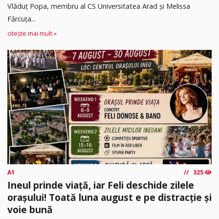
Vlăduț Popa, membru al CS Universitatea Arad și Melissa
Fărcuța...
citește mai mult »
A1
325
Ineul prinde viață, iar Feli deschide zilele
orașului! Toată luna august e pe distracție și
voie bună