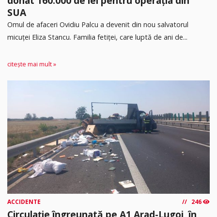
donat 160.000 de lei pentru operația din
SUA
Omul de afaceri Ovidiu Palcu a devenit din nou salvatorul
micuței Eliza Stancu. Familia fetiței, care luptă de ani de...
citește mai mult »
ACCIDENTE
246
Circulație îngreunată pe A1 Arad-Lugoj, în