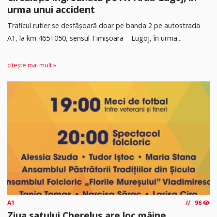
urma unui accident
Traficul rutier se desfășoară doar pe banda 2 pe autostrada
A1, la km 465+050, sensul Timişoara – Lugoj, în urma...
citește mai mult »
A1
96
Ziua satului Chereluș are loc mâine,