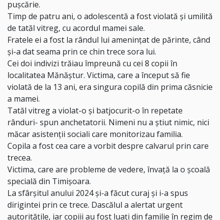
pușcărie.
Timp de patru ani, o adolescentă a fost violată şi umilită
de tatăl vitreg, cu acordul mamei sale.
Fratele ei a fost la rândul lui amenințat de părinte, când
şi-a dat seama prin ce chin trece sora lui.
Cei doi indivizi trăiau împreună cu cei 8 copii în
localitatea Mănăştur. Victima, care a început să fie
violată de la 13 ani, era singura copilă din prima căsnicie
a mamei.
Tatăl vitreg a violat-o şi batjocurit-o în repetate
rânduri- spun anchetatorii. Nimeni nu a ştiut nimic, nici
măcar asistenţii sociali care monitorizau familia.
Copila a fost cea care a vorbit despre calvarul prin care
trecea.
Victima, care are probleme de vedere, învaţă la o şcoală
specială din Timişoara.
La sfârşitul anului 2024 şi-a făcut curaj şi i-a spus
dirigintei prin ce trece. Dascălul a alertat urgent
autoritățile, iar copiii au fost luaţi din familie în regim de