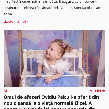
Ineu Fest începe mâine, sâmbătă, 8 august, cu un concert
susținut de celebra cântăreață Feli Donose. Spectacolul, care
se va...
citește mai mult »
A1
1491
Omul de afaceri Ovidiu Palcu i-a oferit din
nou o șansă la o viață normală Elizei. A