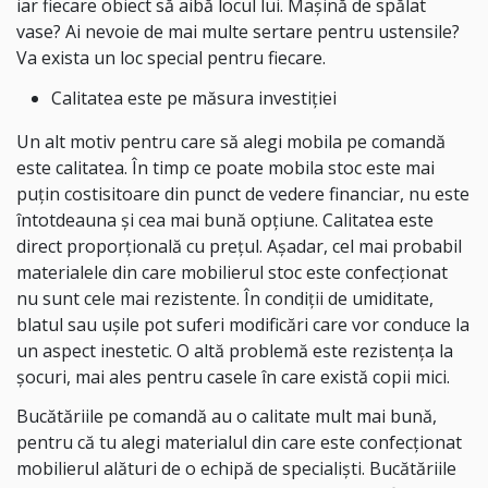
iar fiecare obiect să aibă locul lui. Mașină de spălat
vase? Ai nevoie de mai multe sertare pentru ustensile?
Va exista un loc special pentru fiecare.
Calitatea este pe măsura investiției
Un alt motiv pentru care să alegi mobila pe comandă
este calitatea. În timp ce poate mobila stoc este mai
puțin costisitoare din punct de vedere financiar, nu este
întotdeauna și cea mai bună opțiune. Calitatea este
direct proporțională cu prețul. Așadar, cel mai probabil
materialele din care mobilierul stoc este confecționat
nu sunt cele mai rezistente. În condiții de umiditate,
blatul sau ușile pot suferi modificări care vor conduce la
un aspect inestetic. O altă problemă este rezistența la
șocuri, mai ales pentru casele în care există copii mici.
Bucătăriile pe comandă au o calitate mult mai bună,
pentru că tu alegi materialul din care este confecționat
mobilierul alături de o echipă de specialiști. Bucătăriile