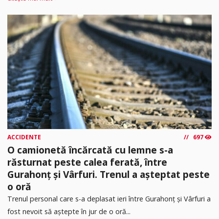
ACCIDENTE
697
O camionetă încărcată cu lemne s-a
răsturnat peste calea ferată, între
Gurahonț și Vârfuri. Trenul a așteptat peste
o oră
Trenul personal care s-a deplasat ieri între Gurahonț și Vârfuri a
fost nevoit să aștepte în jur de o oră...