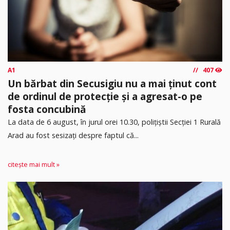
A1
407
Un bărbat din Secusigiu nu a mai ținut cont
de ordinul de protecție și a agresat-o pe
fosta concubină
​La data de 6 august, în jurul orei 10.30, polițiștii Secției 1 Rurală
Arad au fost sesizați despre faptul că...
citește mai mult »