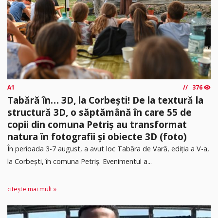
A1
376
Tabără în… 3D, la Corbești! De la textură la
structură 3D, o săptămână în care 55 de
copii din comuna Petriș au transformat
natura în fotografii și obiecte 3D (foto)
În perioada 3-7 august, a avut loc Tabăra de Vară, ediția a V-a,
la Corbești, în comuna Petriș. Evenimentul a...
citește mai mult »