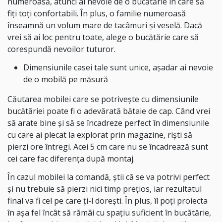
numeroasă, atunci ai nevoie de o bucătărie în care să
fiți toți confortabili. În plus, o familie numeroasă
înseamnă un volum mare de tacâmuri și veselă. Dacă
vrei să ai loc pentru toate, alege o bucătărie care să
corespundă nevoilor tuturor.
Dimensiunile casei tale sunt unice, așadar ai nevoie
de o mobilă pe măsură
Căutarea mobilei care se potrivește cu dimensiunile
bucătăriei poate fi o adevărată bătaie de cap. Când vrei
să arate bine și să se încadreze perfect în dimensiunile
cu care ai plecat la explorat prin magazine, riști să
pierzi ore întregi. Acei 5 cm care nu se încadrează sunt
cei care fac diferența după montaj.
În cazul mobilei la comandă, știi că se va potrivi perfect
și nu trebuie să pierzi nici timp prețios, iar rezultatul
final va fi cel pe care ți-l dorești. În plus, îl poți proiecta
în așa fel încât să rămâi cu spațiu suficient în bucătărie,