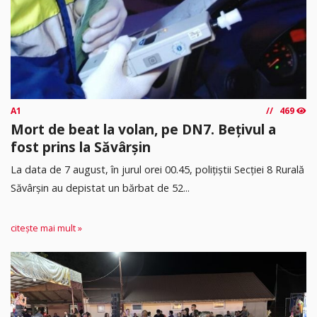
A1
469
Mort de beat la volan, pe DN7. Bețivul a
fost prins la Săvârșin
​La data de 7 august, în jurul orei 00.45, polițiștii Secției 8 Rurală
Săvârșin au depistat un bărbat de 52...
citește mai mult »