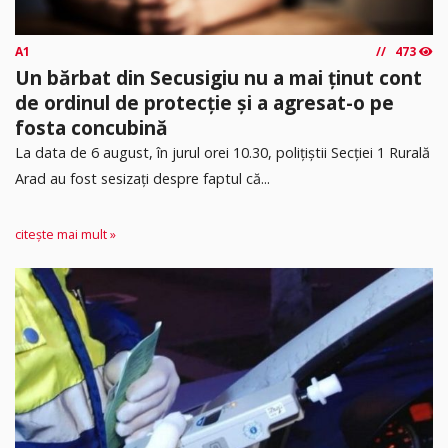
A1
473
Un bărbat din Secusigiu nu a mai ținut cont
de ordinul de protecție și a agresat-o pe
fosta concubină
​La data de 6 august, în jurul orei 10.30, polițiștii Secției 1 Rurală
Arad au fost sesizați despre faptul că...
citește mai mult »