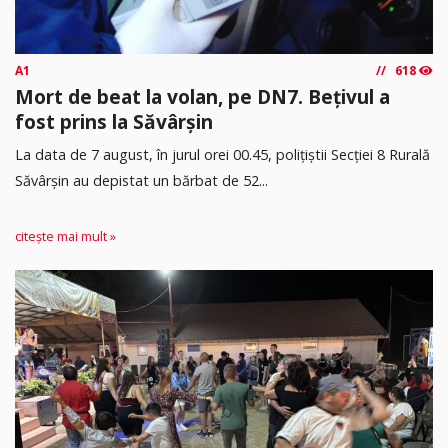
A1
618
Mort de beat la volan, pe DN7. Bețivul a
fost prins la Săvârșin
​La data de 7 august, în jurul orei 00.45, polițiștii Secției 8 Rurală
Săvârșin au depistat un bărbat de 52...
citește mai mult »