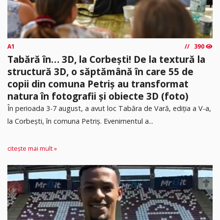
A1
390
Tabără în… 3D, la Corbești! De la textură la
structură 3D, o săptămână în care 55 de
copii din comuna Petriș au transformat
natura în fotografii și obiecte 3D (foto)
În perioada 3-7 august, a avut loc Tabăra de Vară, ediția a V-a,
la Corbești, în comuna Petriș. Evenimentul a...
citește mai mult »