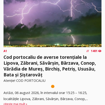
A1
1401
Cod portocaliu de averse torențiale la
Lipova, Zăbrani, Săvârșin, Bârzava, Conop,
Vărădia de Mureș, Birchiș, Petriș, Ususău,
Bata și Șiștarovăț
Atenție! COD PORTOCALIU
Astăzi, 06 august 2026, în intervalul orar 15:25 – 16:25,
localitățile Lipova, Zăbrani, Săvârșin, Bârzava, Conop,...
citește mai mult »