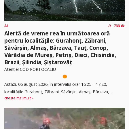
A1
733
Alertă de vreme rea în următoarea oră
pentru localitățile: Gurahonț, Zăbrani,
Săvârșin, Almaș, Bârzava, Tauț, Conop,
Vărădia de Mureș, Petriș, Dieci, Chisindia,
Brazii, Șilindia, Șiștarovăț
Atenție! COD PORTOCALIU
Astăzi, 06 august 2026, în intervalul orar 16:25 – 17:20,
localitățile Gurahonț, Zăbrani, Săvârșin, Almaș, Bârzava,...
citește mai mult »