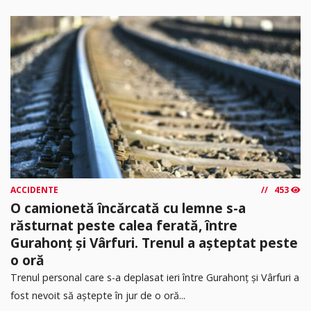
ACCIDENTE
453
O camionetă încărcată cu lemne s-a
răsturnat peste calea ferată, între
Gurahonț și Vârfuri. Trenul a așteptat peste
o oră
Trenul personal care s-a deplasat ieri între Gurahonț și Vârfuri a
fost nevoit să aștepte în jur de o oră...