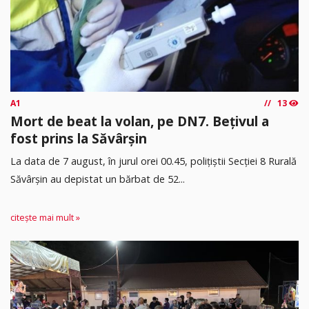
A1
13
Mort de beat la volan, pe DN7. Bețivul a
fost prins la Săvârșin
​La data de 7 august, în jurul orei 00.45, polițiștii Secției 8 Rurală
Săvârșin au depistat un bărbat de 52...
citește mai mult »