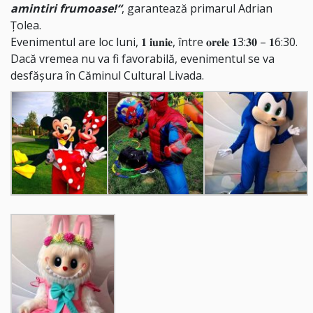
amintiri frumoase!“
, garantează primarul Adrian
Țolea.
Evenimentul are loc luni, 𝟏 𝐢𝐮𝐧𝐢𝐞, între 𝐨𝐫𝐞𝐥𝐞 𝟏3:𝟑𝟎 – 𝟏6:30.
Dacă vremea nu va fi favorabilă, evenimentul se va
desfășura în Căminul Cultural Livada.