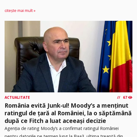
citește mai mult »
ACTUALITATE
67
România evită Junk-ul! Moody’s a menținut
ratingul de țară al României, la o săptămână
după ce Fitch a luat aceeași decizie
Agenția de rating Moody’s a confirmat ratingul României
pentru datoriile pe termen lung la Baa3, ultima treaptă din