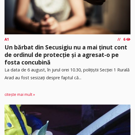
A1
6
Un bărbat din Secusigiu nu a mai ținut cont
de ordinul de protecție și a agresat-o pe
fosta concubină
​La data de 6 august, în jurul orei 10.30, polițiștii Secției 1 Rurală
Arad au fost sesizați despre faptul că...
citește mai mult »