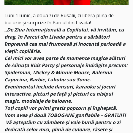
Luni 1 Iunie, a doua zi de Rusalii, zi liberă plină de
bucurie și surprize în Parcul din Livada!
„
De Ziua Internațională a Copilului, vă invităm, cu
drag, în Parcul din Livada pentru a sărbători
împreună cea mai frumoasă și inocentă perioadă a
vieții: copilăria.
Cei mici vor avea parte de momente magice alături
de Alinuța Kids Party și personaje îndrăgite precum:
Spiderman, Mickey & Minnie Mouse, Balerina
Capucina, Barbie, Labubu sau Sonic.
Evenimentul include dansuri, karaoke si jocuri
interactive, picturi pe față și picturi cu nisipul
magic, modelaje de baloane.
Toți copiii vor primi gratis popcorn și înghețată.
Vom avea și două TOBOGANE gonflabile – GRATUIT!
Vă așteptăm cu zâmbete și voie bună pentru o zi
dedicată celor mici, plină de culoare, râsete și