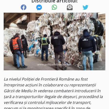
Distribuie articolul:
La nivelul Poliţiei de Frontieră Române au fost
întreprinse acţiuni în colaborare cu reprezentanţii
Gărzii de Mediu în vederea combaterii introducerii în
ţară a transporturilor ilegale de deşeuri, procedând la
verificarea şi controlul mijloacelor de transport,
precum şi la monitorizarea specifică în zona de