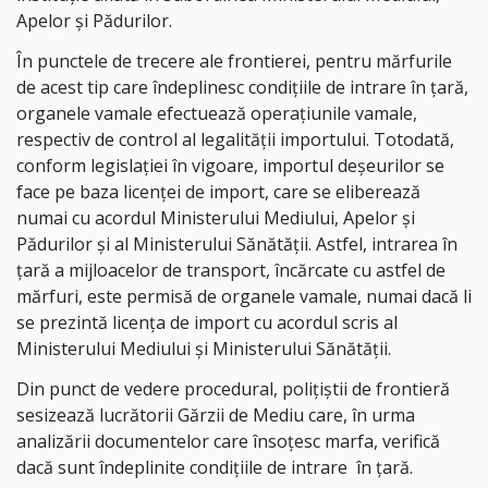
Apelor şi Pădurilor.
În punctele de trecere ale frontierei, pentru mărfurile
de acest tip care îndeplinesc condițiile de intrare în țară,
organele vamale efectuează operațiunile vamale,
respectiv de control al legalității importului. Totodată,
conform legislației în vigoare, importul deșeurilor se
face pe baza licenței de import, care se eliberează
numai cu acordul Ministerului Mediului, Apelor şi
Pădurilor și al Ministerului Sănătății. Astfel, intrarea în
țară a mijloacelor de transport, încărcate cu astfel de
mărfuri, este permisă de organele vamale, numai dacă li
se prezintă licența de import cu acordul scris al
Ministerului Mediului și Ministerului Sănătății.
Din punct de vedere procedural, poliţiştii de frontieră
sesizează lucrătorii Gărzii de Mediu care, în urma
analizării documentelor care însoţesc marfa, verifică
dacă sunt îndeplinite condiţiile de intrare în ţară.