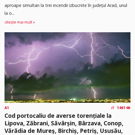
aproape simultan la trei incendii izbucnite în județul Arad, unul
la o...
citește mai mult »
A1
1461
Cod portocaliu de averse torențiale la
Lipova, Zăbrani, Săvârșin, Bârzava, Conop,
Vărădia de Mureș, Birchiș, Petriș, Ususău,