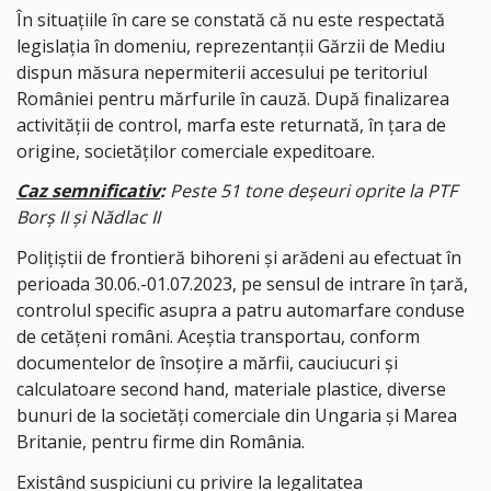
În situaţiile în care se constată că nu este respectată
legislaţia în domeniu, reprezentanţii Gărzii de Mediu
dispun măsura nepermiterii accesului pe teritoriul
României pentru mărfurile în cauză. După finalizarea
activităţii de control, marfa este returnată, în ţara de
origine, societăţilor comerciale expeditoare.
Caz semnificativ
:
Peste 51 tone deşeuri oprite la PTF
Borș II și Nădlac II
Poliţiştii de frontieră bihoreni și arădeni au efectuat în
perioada 30.06.-01.07.2023, pe sensul de intrare în ţară,
controlul specific asupra a patru automarfare conduse
de cetăţeni români. Aceştia transportau, conform
documentelor de însoțire a mărfii, cauciucuri și
calculatoare second hand, materiale plastice, diverse
bunuri de la societăți comerciale din Ungaria și Marea
Britanie, pentru firme din România.
Existând suspiciuni cu privire la legalitatea