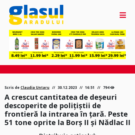
Scris de
Claudia Untaru
30.12.2023
16:51
794
A crescut cantitatea de deşeuri
descoperite de poliţiştii de
frontieră la intrarea în ţară. Peste
51 tone oprite la Borș II și Nădlac II