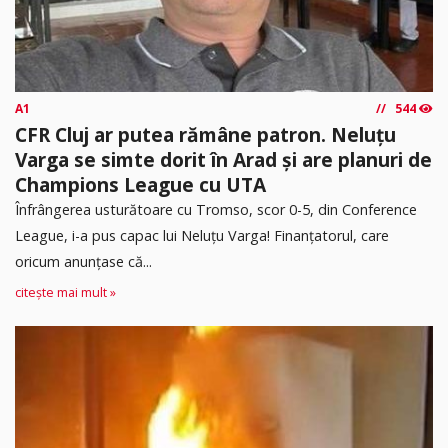
A1
544
CFR Cluj ar putea rămâne patron. Neluțu
Varga se simte dorit în Arad și are planuri de
Champions League cu UTA
Înfrângerea usturătoare cu Tromso, scor 0-5, din Conference
League, i-a pus capac lui Neluțu Varga! Finanțatorul, care
oricum anunțase că...
citește mai mult »