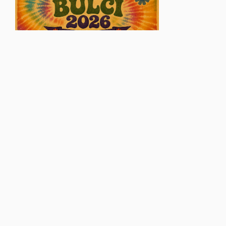
© Glasul Aradului - 2026. Toate drepturile rezervate.
Găzduire web
VISUAL EDGE