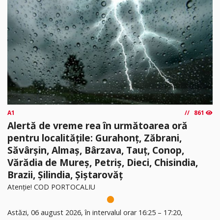
A1
861
Alertă de vreme rea în următoarea oră
pentru localitățile: Gurahonț, Zăbrani,
Săvârșin, Almaș, Bârzava, Tauț, Conop,
Vărădia de Mureș, Petriș, Dieci, Chisindia,
Brazii, Șilindia, Șiștarovăț
Atenție! COD PORTOCALIU
Astăzi, 06 august 2026, în intervalul orar 16:25 – 17:20,