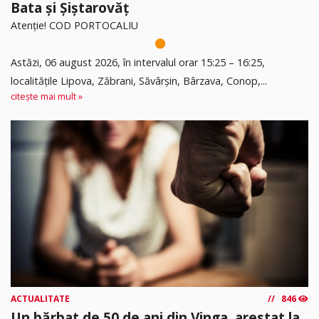
Bata și Șiștarovăț
Atenție! COD PORTOCALIU
Astăzi, 06 august 2026, în intervalul orar 15:25 – 16:25,
localitățile Lipova, Zăbrani, Săvârșin, Bârzava, Conop,...
citește mai mult »
ACTUALITATE
846
Un bărbat de 50 de ani din Vinga, arestat la