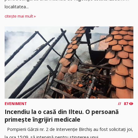
localitatea...
citește mai mult »
EVENIMENT
87
Incendiu la o casă din Ilteu. O persoană
primește îngrijiri medicale
Pompierii Gărzii nr. 2 de Intervenție Birchiș au fost solicitați joi,
la ora 15:09, să intervină pentru stingerea unui...