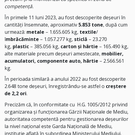
competenţă.
În primele 11 luni 2023, au fost descoperite deşeuri în
cantităţi însemnate, aproximativ
5.853 tone
, după cum
urmează:
metale
– 1.655.605 kg,
textile
/
î
mbrăcăminte
– 1.057.277 kg,
sticlă
– 23.270
kg,
plastic
– 385.056 kg,
carton şi hârtie
– 165.490 kg,
alte materiale precum deşeuri amestecate,
mobilier,
acumulatori, componente auto, hârtie
– 2.566.561
kg.
În perioada similară a anului 2022 au fost descoperite
2.648 tone deşeuri, înregistrându-se astfel o
creştere
de 2,2 ori
.
Precizăm că, în conformitate cu H.G. 1005/2012 privind
organizarea şi funcţionarea Gărzii Naţionale de Mediu,
autoritatea competentă pentru gestionarea deşeurilor
la nivel naţional este Garda Naţională de Mediu,
instituţie aflată în subordinea Ministerului Mediului,