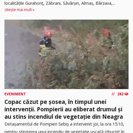
localitățile Gurahonț, Zăbrani, Săvârșin, Almaș, Bârzava,...
citește mai mult »
EVENIMENT
282
Copac căzut pe șosea, în timpul unei
intervenții. Pompierii au eliberat drumul și
au stins incendiul de vegetație din Neagra
Detașamentul de Pompieri Sebiș a intervenit joi, la ora 15:10,
pentru stingerea unui incendiu de vegetație uscată izbucnit în