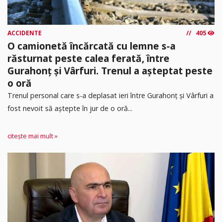
ACCIDENTE
405
O camionetă încărcată cu lemne s-a
răsturnat peste calea ferată, între
Gurahonț și Vârfuri. Trenul a așteptat peste
o oră
Trenul personal care s-a deplasat ieri între Gurahonț și Vârfuri a
fost nevoit să aștepte în jur de o oră...
citește mai mult »