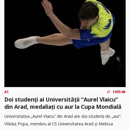
A1
1095
Doi studenți ai Universității “Aurel Vlaicu”
din Arad, medaliați cu aur la Cupa Mondială
Universitatea „Aurel Vlaicu” din Arad are doi studenți de „aur”.
Vlăduț Popa, membru al CS Universitatea Arad și Melissa