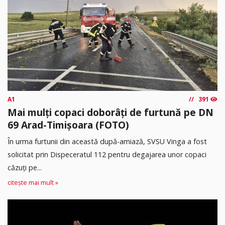
A1
391
Mai mulți copaci doborâți de furtună pe DN
69 Arad-Timișoara (FOTO)
În urma furtunii din această după-amiază, SVSU Vinga a fost
solicitat prin Dispeceratul 112 pentru degajarea unor copaci
căzuți pe...
citește mai mult »