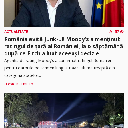
ACTUALITATE
57
România evită Junk-ul! Moody’s a menținut
ratingul de țară al României, la o săptămână
după ce Fitch a luat aceeași decizie
Agenția de rating Moody’s a confirmat ratingul României
pentru datoriile pe termen lung la Baa3, ultima treaptă din
categoria statelor...
citește mai mult »