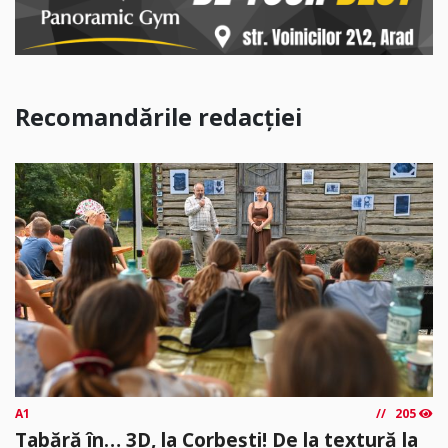
Recomandările redacției
A1
205
Tabără în… 3D, la Corbești! De la textură la