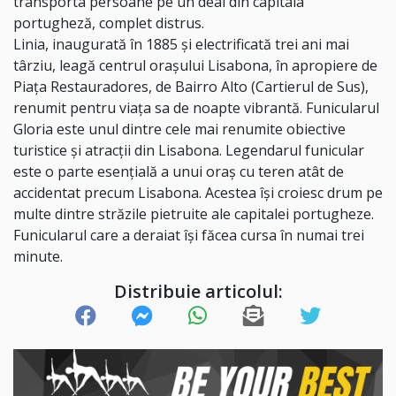
transporta persoane pe un deal din capitala
portugheză, complet distrus.
Linia, inaugurată în 1885 şi electrificată trei ani mai
târziu, leagă centrul oraşului Lisabona, în apropiere de
Piaţa Restauradores, de Bairro Alto (Cartierul de Sus),
renumit pentru viaţa sa de noapte vibrantă. Funicularul
Gloria este unul dintre cele mai renumite obiective
turistice şi atracţii din Lisabona. Legendarul funicular
este o parte esenţială a unui oraş cu teren atât de
accidentat precum Lisabona. Acestea îşi croiesc drum pe
multe dintre străzile pietruite ale capitalei portugheze.
Funicularul care a deraiat îşi făcea cursa în numai trei
minute.
Distribuie articolul: