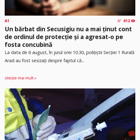
A1
612
Un bărbat din Secusigiu nu a mai ținut cont
de ordinul de protecție și a agresat-o pe
fosta concubină
​La data de 6 august, în jurul orei 10.30, polițiștii Secției 1 Rurală
Arad au fost sesizați despre faptul că...
citește mai mult »