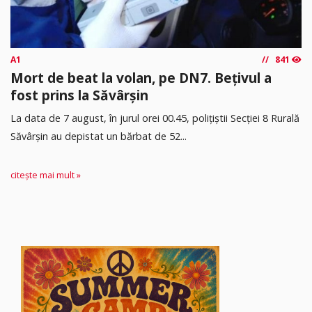
A1
841
Mort de beat la volan, pe DN7. Bețivul a
fost prins la Săvârșin
​La data de 7 august, în jurul orei 00.45, polițiștii Secției 8 Rurală
Săvârșin au depistat un bărbat de 52...
citește mai mult »