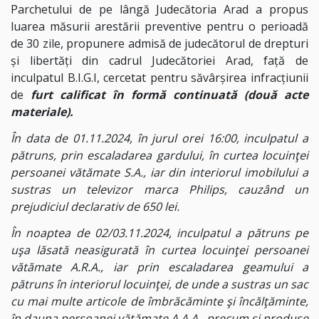
Parchetului de pe lângă Judecătoria Arad a propus
luarea măsurii arestării preventive pentru o perioadă
de 30 zile, propunere admisă de judecătorul de drepturi
şi libertăţi din cadrul Judecătoriei Arad, față de
inculpatul B.I.G.I, cercetat pentru săvârșirea infracțiunii
de
furt calificat în formă continuată (două acte
materiale).
În data de 01.11.2024, în jurul orei 16:00, inculpatul a
pătruns, prin escaladarea gardului, în curtea locuinţei
persoanei vătămate S.A., iar din interiorul imobilului a
sustras un televizor marca Philips, cauzând un
prejudiciul declarativ de 650 lei.
În noaptea de 02/03.11.2024, inculpatul a pătruns pe
uşa lăsată neasigurată în curtea locuinţei persoanei
vătămate A.R.A., iar prin escaladarea geamului a
pătruns în interiorul locuinţei, de unde a sustras un sac
cu mai multe articole de îmbrăcăminte şi încălţăminte,
în dauna persoanei vătămate A.A.A., precum şi produse