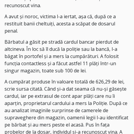
recunoscut vina.
A avut și noroc, victima l-a iertat, așa că, după ce a
restituit banii cheltuiți, acesta a scăpat de dosarul
penal.
Bărbatul a găsit pe stradă cardul bancar pierdut de
altcineva. În loc să îl ducă la poliție sau la bancă, l-a
băgat în portofel și a mers la cumpărături. A folosit
funcția contactless și a făcut astfel 11 plăți într-un
singur magazin, toate sub 100 de lei.
A cumpărat produse în valoare totală de 626,29 de lei,
scrie sursa citată. Când și-a dat seama că nu-și găsește
cardul, iar pe extrasul de cont apar plăți care nu îi
aparțin, proprietarul cardului a mers la Poliție. După ce
au analizat imaginile surprinse de camerele de
supraveghere din magazin, oamenii legii l-au identificat
pe bărbat și au mers peste el acasă. Pus în fața
probelor de la dosar, individul și-a recunoscut vina. A