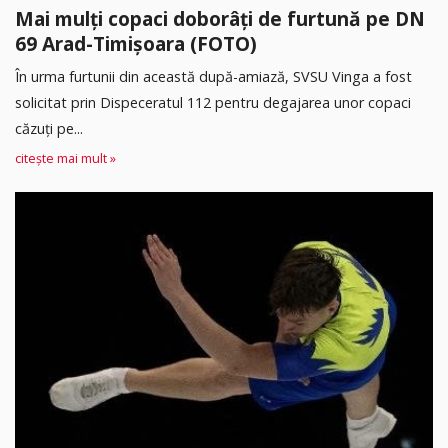
Mai mulți copaci doborâți de furtună pe DN
69 Arad-Timișoara (FOTO)
În urma furtunii din această după-amiază, SVSU Vinga a fost
solicitat prin Dispeceratul 112 pentru degajarea unor copaci
căzuți pe...
citește mai mult »