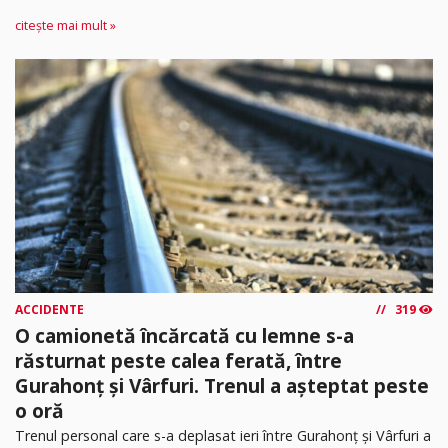
citește mai mult »
ACCIDENTE
319
O camionetă încărcată cu lemne s-a
răsturnat peste calea ferată, între
Gurahonț și Vârfuri. Trenul a așteptat peste
o oră
Trenul personal care s-a deplasat ieri între Gurahonț și Vârfuri a