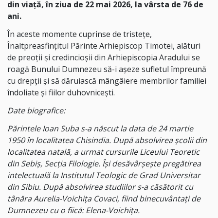
din viaţă, în ziua de 22 mai 2026, la vârsta de 76 de
ani.
În aceste momente cuprinse de tristețe,
Înaltpreasfinţitul Părinte Arhiepiscop Timotei, alături
de preoții și credincioșii din Arhiepiscopia Aradului se
roagă Bunului Dumnezeu să-i așeze sufletul împreună
cu drepții și să dăruiască mângâiere membrilor familiei
îndoliate și fiilor duhovnicești.
Date biografice:
Părintele Ioan Suba s-a născut la data de 24 martie
1950 în localitatea Chisindia. După absolvirea școlii din
localitatea natală, a urmat cursurile Liceului Teoretic
din Sebiș, Secția Filologie. Își desăvârșește pregătirea
intelectuală la Institutul Teologic de Grad Universitar
din Sibiu. După absolvirea studiilor s-a căsătorit cu
tânăra Aurelia-Voichița Covaci, fiind binecuvântați de
Dumnezeu cu o fiică: Elena-Voichița.