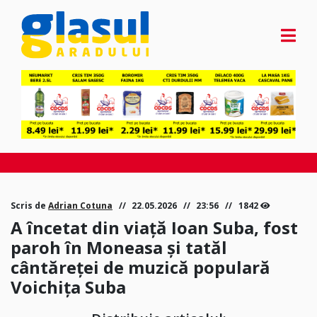
Scris de
Adrian Cotuna
22.05.2026
23:56
1842
A încetat din viață Ioan Suba, fost
paroh în Moneasa și tatăl
cântăreței de muzică populară
Voichița Suba