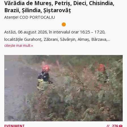
Vărădia de Mureș, Petriș, Dieci, Chisindia,
Brazii, Șilindia, Șiștarovăț
Atenție! COD PORTOCALIU
Astăzi, 06 august 2026, în intervalul orar 16:25 – 17:20,
localitățile Gurahonț, Zăbrani, Săvârșin, Almaș, Bârzava,...
citește mai mult »
EVENIMENT
276