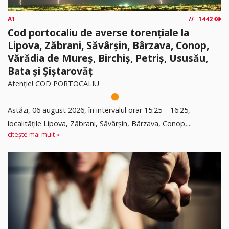
A1
1442
Cod portocaliu de averse torențiale la
Lipova, Zăbrani, Săvârșin, Bârzava, Conop,
Vărădia de Mureș, Birchiș, Petriș, Ususău,
Bata și Șiștarovăț
Atenție! COD PORTOCALIU
Astăzi, 06 august 2026, în intervalul orar 15:25 – 16:25,
localitățile Lipova, Zăbrani, Săvârșin, Bârzava, Conop,...
citește mai mult »