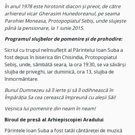
În anul 1978 este hirotonit diacon și preot, de către
arhiereul vicar Gherasim Hunedoreanul, pe seama
Parohiei Moneasa, Protopopiatul Sebiș, unde slujește
până la pensionare, la 1 iunie 2015.
Programul slujbelor de pomenire și de prohodire:
Sicriul cu trupul neînsuflețit al Părintelui Ioan Suba a
fost depus în biserica din Chisindia, Protopopiatul
Sebiș, unde, sâmbătă seara, la ora 19:30, se va săvârși
slujba de priveghi, iar duminică, ora 13, slujba de
înmormântare.
Bunul Dumnezeu să îl ierte şi să îl odihnească în
Împărăţia Sa cea cerească împreună cu aleşii Săi!
Veşnica lui pomenire din neam în neam!
Biroul de presă al Arhiepiscopiei Aradului
Părintele Ioan Suba a fost tatăl cântăreței de muzică