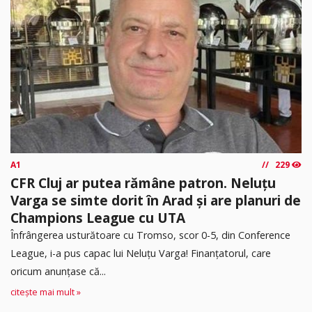
A1
229
CFR Cluj ar putea rămâne patron. Neluțu
Varga se simte dorit în Arad și are planuri de
Champions League cu UTA
Înfrângerea usturătoare cu Tromso, scor 0-5, din Conference
League, i-a pus capac lui Neluțu Varga! Finanțatorul, care
oricum anunțase că...
citește mai mult »