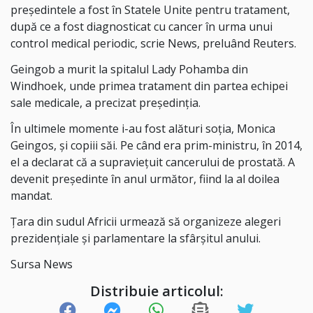
președintele a fost în Statele Unite pentru tratament,
după ce a fost diagnosticat cu cancer în urma unui
control medical periodic, scrie News, preluând Reuters.
Geingob a murit la spitalul Lady Pohamba din
Windhoek, unde primea tratament din partea echipei
sale medicale, a precizat preşedinţia.
În ultimele momente i-au fost alături soţia, Monica
Geingos, şi copiii săi. Pe când era prim-ministru, în 2014,
el a declarat că a supravieţuit cancerului de prostată. A
devenit preşedinte în anul următor, fiind la al doilea
mandat.
Ţara din sudul Africii urmează să organizeze alegeri
prezidenţiale şi parlamentare la sfârşitul anului.
Sursa News
Distribuie articolul: