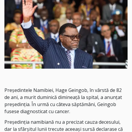
Preşedintele Namibiei, Hage Geingob, în vârstă de 82
de ani, a murit duminică dimineaţă la spital, a anunţat
preşedinţia. În urmă cu câteva săptămâni, Geingob
fusese diagnosticat cu cancer.
Președinția namibiană nu a precizat cauza decesului,
dar la sfârşitul lunii trecute aceeași sursă declarase că