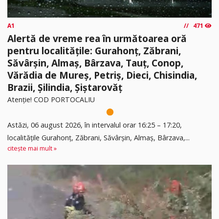
A1
471
Alertă de vreme rea în următoarea oră
pentru localitățile: Gurahonț, Zăbrani,
Săvârșin, Almaș, Bârzava, Tauț, Conop,
Vărădia de Mureș, Petriș, Dieci, Chisindia,
Brazii, Șilindia, Șiștarovăț
Atenție! COD PORTOCALIU
Astăzi, 06 august 2026, în intervalul orar 16:25 – 17:20,
localitățile Gurahonț, Zăbrani, Săvârșin, Almaș, Bârzava,...
citește mai mult »