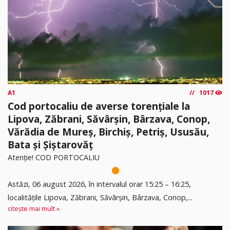
A1
1017
Cod portocaliu de averse torențiale la
Lipova, Zăbrani, Săvârșin, Bârzava, Conop,
Vărădia de Mureș, Birchiș, Petriș, Ususău,
Bata și Șiștarovăț
Atenție! COD PORTOCALIU
Astăzi, 06 august 2026, în intervalul orar 15:25 – 16:25,
localitățile Lipova, Zăbrani, Săvârșin, Bârzava, Conop,...
citește mai mult »