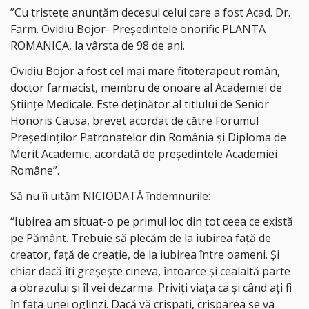
”Cu tristeţe anunţăm decesul celui care a fost Acad. Dr.
Farm. Ovidiu Bojor- Președintele onorific PLANTA
ROMANICA, la vârsta de 98 de ani.
Ovidiu Bojor a fost cel mai mare fitoterapeut român,
doctor farmacist, membru de onoare al Academiei de
Științe Medicale. Este deținător al titlului de Senior
Honoris Causa, brevet acordat de către Forumul
Președinților Patronatelor din România și Diploma de
Merit Academic, acordată de președintele Academiei
Române”.
Să nu îi uităm NICIODATĂ îndemnurile:
“Iubirea am situat-o pe primul loc din tot ceea ce există
pe Pământ. Trebuie să plecăm de la iubirea față de
creator, față de creație, de la iubirea între oameni. Și
chiar dacă îți greșește cineva, întoarce și cealaltă parte
a obrazului și îl vei dezarma. Priviți viața ca și când ați fi
în fața unei oglinzi. Dacă vă crispați, crisparea se va