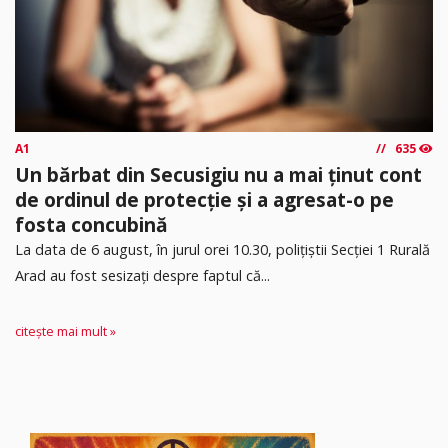
A1
635
Un bărbat din Secusigiu nu a mai ținut cont
de ordinul de protecție și a agresat-o pe
fosta concubină
​La data de 6 august, în jurul orei 10.30, polițiștii Secției 1 Rurală
Arad au fost sesizați despre faptul că...
citește mai mult »