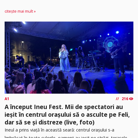
citește mai mult »
A1
216
A început Ineu Fest. Mii de spectatori au
ieșit în centrul orașului să o asculte pe Feli,
dar să se și distreze (live, foto)
Ineul a prins viață în această seară: centrul orașului s-a
îmbrăcat în toate culorile, oamenii au ieșit pe străzi, terasele...