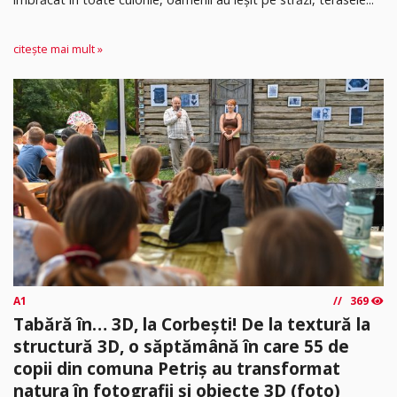
citește mai mult »
A1
369
Tabără în… 3D, la Corbești! De la textură la
structură 3D, o săptămână în care 55 de
copii din comuna Petriș au transformat
natura în fotografii și obiecte 3D (foto)