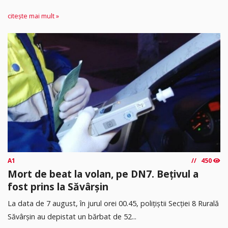
citește mai mult »
A1
450
Mort de beat la volan, pe DN7. Bețivul a
fost prins la Săvârșin
​La data de 7 august, în jurul orei 00.45, polițiștii Secției 8 Rurală
Săvârșin au depistat un bărbat de 52...