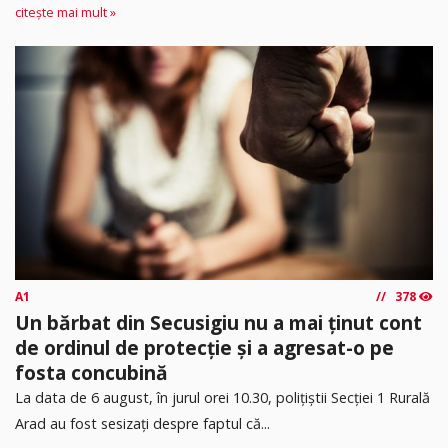
citește mai mult »
A1
378
Un bărbat din Secusigiu nu a mai ținut cont
de ordinul de protecție și a agresat-o pe
fosta concubină
​La data de 6 august, în jurul orei 10.30, polițiștii Secției 1 Rurală
Arad au fost sesizați despre faptul că...