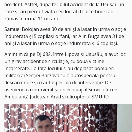
accident. Astfel, după teribilul accident de la Ususău, în
care și-au pierdut viața cei doi tați foarte tineri au
rămas în urmă 11 orfani.
Samuel Bolojan avea 30 de ani și a lăsat în urmă o soție
îndurerată și 5 copilași orfani, iar Alin Buga avea 31 de
ani și a lăsat în urmă o soție indurerată și 6 copilași.
Amintim că pe DJ 682, între Lipova și Ususău, a avut loc
un grav accident de circulație, cu două victime
încarcerate. La fața locului s-au deplasat pompierii
militari ai Secției Bârzava cu o autospecială pentru
descarcerare și o autospecială de intervenție. De
asemenea a intervenit și un echipaj al Serviciului de
Ambulanță Județean Arad și elicopterul SMURD.