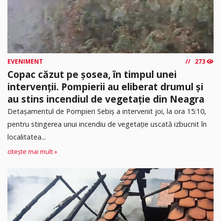
EVENIMENT
273
Copac căzut pe șosea, în timpul unei
intervenții. Pompierii au eliberat drumul și
au stins incendiul de vegetație din Neagra
Detașamentul de Pompieri Sebiș a intervenit joi, la ora 15:10,
pentru stingerea unui incendiu de vegetație uscată izbucnit în
localitatea...
citește mai mult »