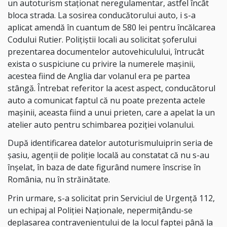
un autoturism staționat neregulamentar, astfel încât
bloca strada. La sosirea conducătorului auto, i s-a
aplicat amendă în cuantum de 580 lei pentru încălcarea
Codului Rutier. Polițiștii locali au solicitat șoferului
prezentarea documentelor autovehiculului, întrucât
exista o suspiciune cu privire la numerele mașinii,
acestea fiind de Anglia dar volanul era pe partea
stângă. Întrebat referitor la acest aspect, conducătorul
auto a comunicat faptul că nu poate prezenta actele
mașinii, aceasta fiind a unui prieten, care a apelat la un
atelier auto pentru schimbarea poziției volanului.
După identificarea datelor autoturismuluiprin seria de
șasiu, agenții de poliție locală au constatat că nu s-au
înșelat, în baza de date figurând numere înscrise în
România, nu în străinătate.
Prin urmare, s-a solicitat prin Serviciul de Urgență 112,
un echipaj al Poliției Naționale, nepermițându-se
deplasarea contravenientului de la locul faptei până la