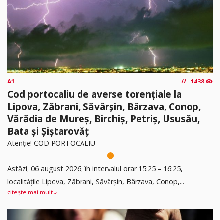
A1
1438
Cod portocaliu de averse torențiale la
Lipova, Zăbrani, Săvârșin, Bârzava, Conop,
Vărădia de Mureș, Birchiș, Petriș, Ususău,
Bata și Șiștarovăț
Atenție! COD PORTOCALIU
Astăzi, 06 august 2026, în intervalul orar 15:25 – 16:25,
localitățile Lipova, Zăbrani, Săvârșin, Bârzava, Conop,...
citește mai mult »