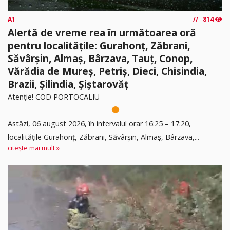
A1
814
Alertă de vreme rea în următoarea oră
pentru localitățile: Gurahonț, Zăbrani,
Săvârșin, Almaș, Bârzava, Tauț, Conop,
Vărădia de Mureș, Petriș, Dieci, Chisindia,
Brazii, Șilindia, Șiștarovăț
Atenție! COD PORTOCALIU
Astăzi, 06 august 2026, în intervalul orar 16:25 – 17:20,
localitățile Gurahonț, Zăbrani, Săvârșin, Almaș, Bârzava,...
citește mai mult »