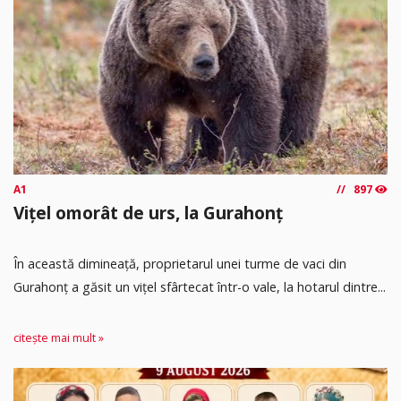
A1
897
Vițel omorât de urs, la Gurahonț
În această dimineață, proprietarul unei turme de vaci din
Gurahonț a găsit un vițel sfârtecat într-o vale, la hotarul dintre...
citește mai mult »