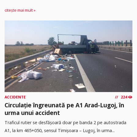
citește mai mult »
ACCIDENTE
224
Circulație îngreunată pe A1 Arad-Lugoj, în
urma unui accident
Traficul rutier se desfășoară doar pe banda 2 pe autostrada
A1, la km 465+050, sensul Timişoara – Lugoj, în urma...