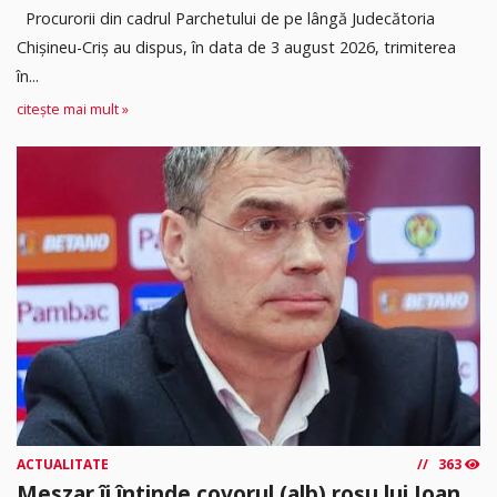
Procurorii din cadrul Parchetului de pe lângă Judecătoria
Chișineu-Criș au dispus, în data de 3 august 2026, trimiterea
în...
citește mai mult »
ACTUALITATE
363
Meszar îi întinde covorul (alb) roșu lui Ioan