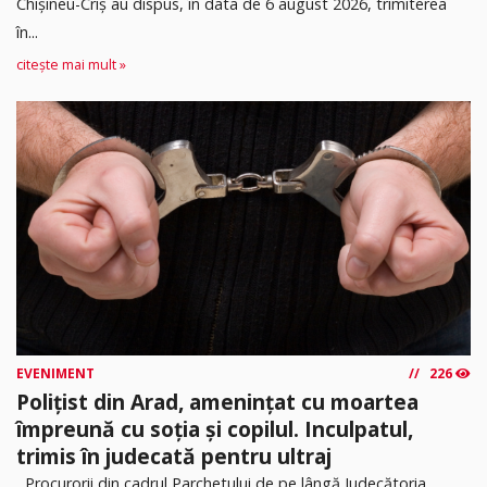
Chișineu-Criș au dispus, în data de 6 august 2026, trimiterea
în...
citește mai mult »
EVENIMENT
226
Polițist din Arad, amenințat cu moartea
împreună cu soția și copilul. Inculpatul,
trimis în judecată pentru ultraj
Procurorii din cadrul Parchetului de pe lângă Judecătoria