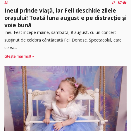
A1
87
Ineul prinde viață, iar Feli deschide zilele
orașului! Toată luna august e pe distracție și
voie bună
Ineu Fest începe mâine, sâmbătă, 8 august, cu un concert
susținut de celebra cântăreață Feli Donose. Spectacolul, care
se va...
citește mai mult »