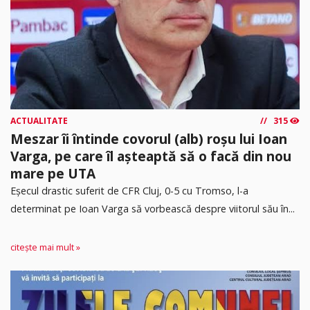
ACTUALITATE
315
Meszar îi întinde covorul (alb) roșu lui Ioan
Varga, pe care îl așteaptă să o facă din nou
mare pe UTA
Eșecul drastic suferit de CFR Cluj, 0-5 cu Tromso, l-a
determinat pe Ioan Varga să vorbească despre viitorul său în...
citește mai mult »