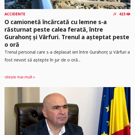
ACCIDENTE
423
O camionetă încărcată cu lemne s-a
răsturnat peste calea ferată, între
Gurahonț și Vârfuri. Trenul a așteptat peste
o oră
Trenul personal care s-a deplasat ieri între Gurahonț și Vârfuri a
fost nevoit să aștepte în jur de o oră...
citește mai mult »