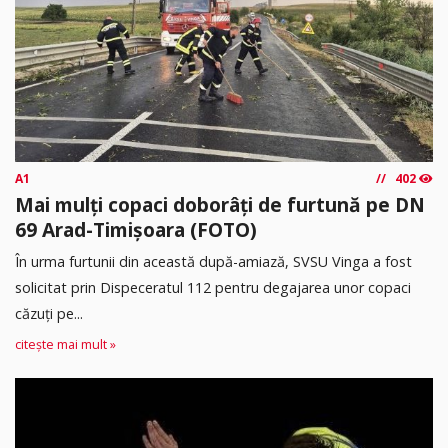
A1
402
Mai mulți copaci doborâți de furtună pe DN
69 Arad-Timișoara (FOTO)
În urma furtunii din această după-amiază, SVSU Vinga a fost
solicitat prin Dispeceratul 112 pentru degajarea unor copaci
căzuți pe...
citește mai mult »