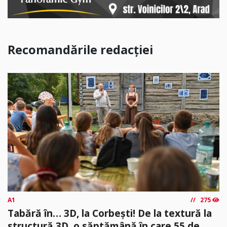
Recomandările redacției
A1
275
Tabără în… 3D, la Corbești! De la textură la
structură 3D, o săptămână în care 55 de