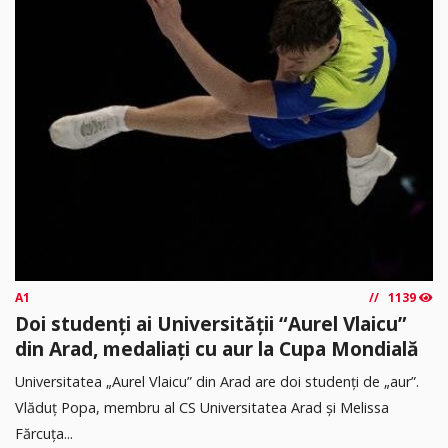
A1
1139
Doi studenți ai Universității “Aurel Vlaicu”
din Arad, medaliați cu aur la Cupa Mondială
Universitatea „Aurel Vlaicu” din Arad are doi studenți de „aur”.
Vlăduț Popa, membru al CS Universitatea Arad și Melissa
Fărcuța...