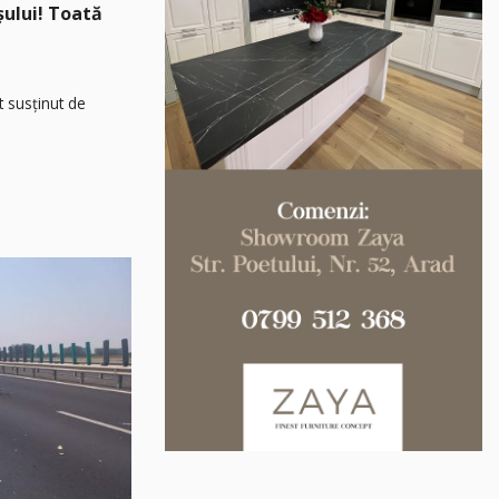
așului! Toată
t susținut de