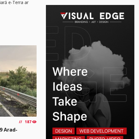
iară e-Terra ar
187
9 Arad-