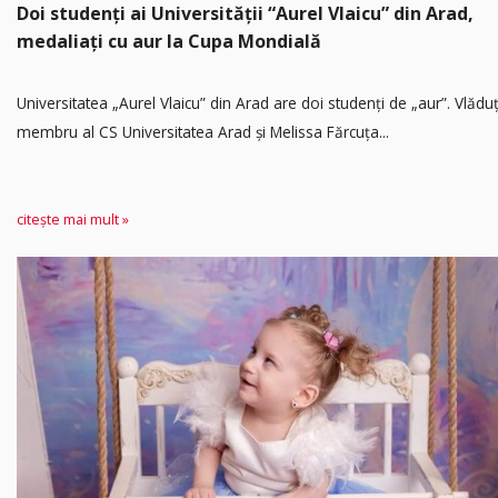
Doi studenți ai Universității “Aurel Vlaicu” din Arad,
medaliați cu aur la Cupa Mondială
Universitatea „Aurel Vlaicu” din Arad are doi studenți de „aur”. Vlădu
membru al CS Universitatea Arad și Melissa Fărcuța...
citește mai mult »