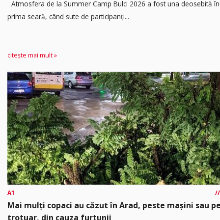
Atmosfera de la Summer Camp Bulci 2026 a fost una deosebită în
prima seară, când sute de participanți...
citește mai mult »
A1
Mai mulți copaci au căzut în Arad, peste mașini sau p
trotuar, din cauza furtunii