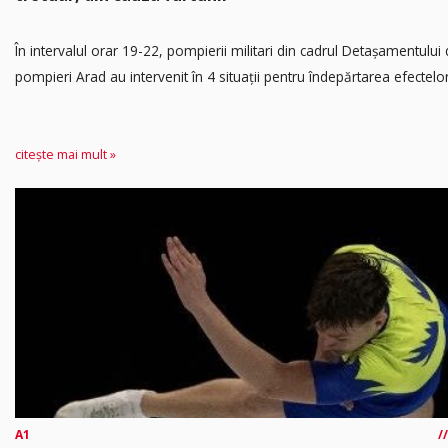
În intervalul orar 19-22, pompierii militari din cadrul Detașamentului
pompieri Arad au intervenit în 4 situații pentru îndepărtarea efectelor.
citește mai mult »
A1