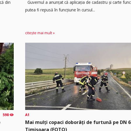
că din
Guvernul a anunțat că aplicația de cadastru și carte func
putea fi repusă în funcțiune în cursul...
citește mai mult »
598
A1
e
Mai mulți copaci doborâți de furtună pe DN 6
Timișoara (FOTO)