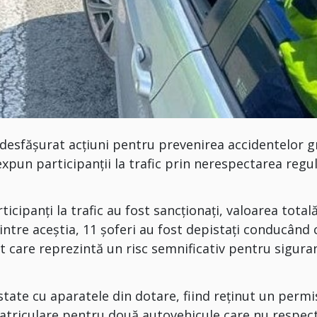
au desfășurat acțiuni pentru prevenirea accidentelor 
expun participanții la trafic prin nerespectarea regul
cipanți la trafic au fost sancționați, valoarea total
Dintre aceștia, 11 șoferi au fost depistați conducând 
 care reprezintă un risc semnificativ pentru sigura
ate cu aparatele din dotare, fiind reținut un permi
nmatriculare pentru două autovehicule care nu respec