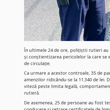
În ultimele 24 de ore, polițiștii rutieri 
și conștientizarea pericolelor la care se 
de circulație.
Ca urmare a acestor controale, 35 de parti
amenzilor ridicându-se la 11.340 de lei. 
viteză peste limita legală, comportament
rutieră.
De asemenea, 25 de persoane au fost test
conducere și retrase certificatele de î