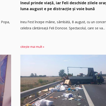
Ineul prinde viață, iar Feli deschide zilele or
luna august e pe distracție și voie bună
ț Popa,
Ineu Fest începe mâine, sâmbătă, 8 august, cu un concer
celebra cântăreață Feli Donose. Spectacolul, care se va...
citește mai mult »