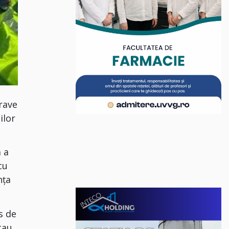
grave
ilor
ă a
cu
nța
s de
tau