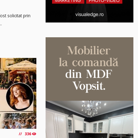
t solicitat prin
..
336