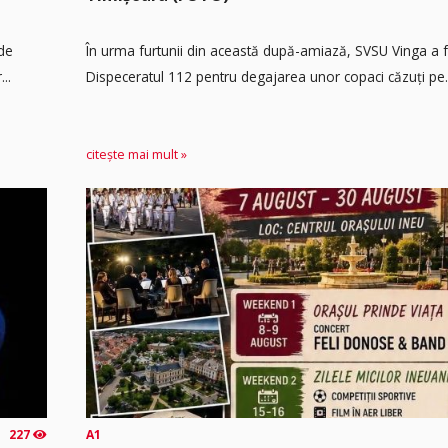
 de
În urma furtunii din această după-amiază, SVSU Vinga a fos
..
Dispeceratul 112 pentru degajarea unor copaci căzuți pe.
citește mai mult »
227
A1