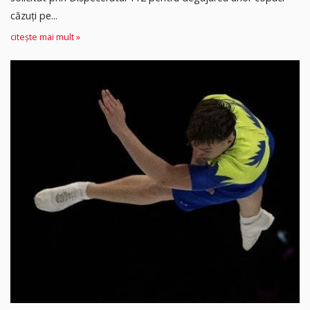
căzuți pe...
citește mai mult »