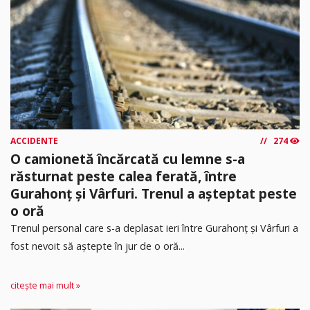
ACCIDENTE
274
O camionetă încărcată cu lemne s-a
răsturnat peste calea ferată, între
Gurahonț și Vârfuri. Trenul a așteptat peste
o oră
Trenul personal care s-a deplasat ieri între Gurahonț și Vârfuri a
fost nevoit să aștepte în jur de o oră...
citește mai mult »