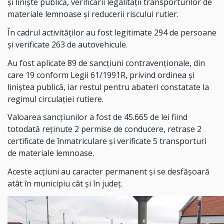
și liniște publică, verificării legalității transporturilor de
materiale lemnoase și reducerii riscului rutier.
În cadrul activităților au fost legitimate 294 de persoane
și verificate 263 de autovehicule.
Au fost aplicate 89 de sancțiuni contravenționale, din
care 19 conform Legii 61/1991R, privind ordinea și
liniștea publică, iar restul pentru abateri constatate la
regimul circulației rutiere.
Valoarea sancțiunilor a fost de 45.665 de lei fiind
totodată reținute 2 permise de conducere, retrase 2
certificate de înmatriculare și verificate 5 transporturi
de materiale lemnoase.
Aceste acțiuni au caracter permanent și se desfășoară
atât în municipiu cât și în județ.