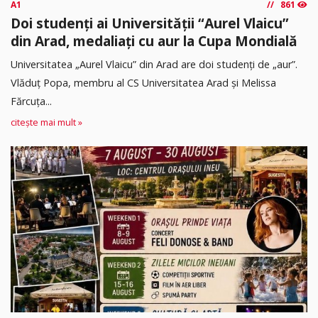
A1
861
Doi studenți ai Universității “Aurel Vlaicu”
din Arad, medaliați cu aur la Cupa Mondială
Universitatea „Aurel Vlaicu” din Arad are doi studenți de „aur”.
Vlăduț Popa, membru al CS Universitatea Arad și Melissa
Fărcuța...
citește mai mult »