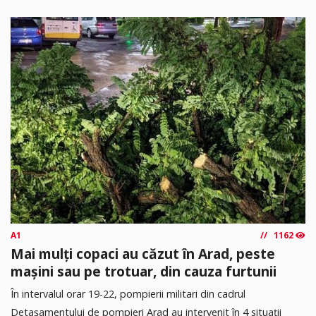
A1
1162
Mai mulți copaci au căzut în Arad, peste
mașini sau pe trotuar, din cauza furtunii
În intervalul orar 19-22, pompierii militari din cadrul
Detașamentului de pompieri Arad au intervenit în 4 situații