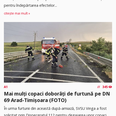
pentru îndepărtarea efectelor...
citește mai mult »
A1
345
Mai mulți copaci doborâți de furtună pe DN
69 Arad-Timișoara (FOTO)
În urma furtunii din această după-amiază, SVSU Vinga a fost
solicitat prin Dispeceratul 112 pentru degajarea unor copaci