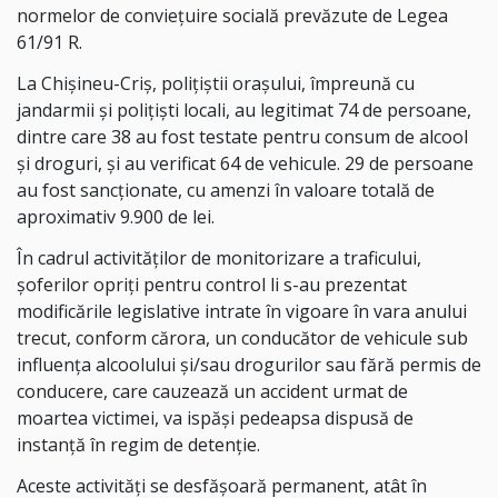
normelor de conviețuire socială prevăzute de Legea
61/91 R.
La Chișineu-Criș, polițiștii orașului, împreună cu
jandarmii și polițiști locali, au legitimat 74 de persoane,
dintre care 38
au fost
testate pentru consum de alcool
și droguri, și au verificat 64 de vehicule. 29 de persoane
au fost sancționate, cu amenzi în valoare totală de
aproximativ 9.900 de lei
.
În cadrul activităților de monitorizare a traficului,
șoferilor opriți pentru control li s-au prezentat
modificările legislative intrate în vigoare în vara anului
trecut, conform cărora, un conducător de vehicule sub
influența alcoolului și/sau drogurilor sau fără permis de
conducere, care cauzează un accident urmat de
moartea victimei, va ispăși pedeapsa dispusă de
instanță în regim de detenție.
Aceste activități se desfășoară permanent, atât în