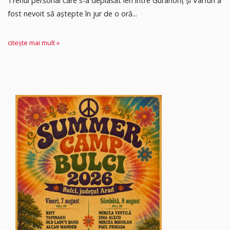
Trenul personal care s-a deplasat ieri între Gurahonț și Vârfuri a
fost nevoit să aștepte în jur de o oră...
citește mai mult »