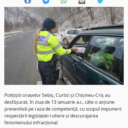
Polițiștii orașelor Sebiș, Curtici și Chiși
n
eu-Criș au
desfășurat, în ziua de 13 ianuar
ie a.c., câte o acțiune
preventivă pe raza de competență, cu scopul impunerii
respectării legislației rutiere și descurajarea
fenomenului infracțional.