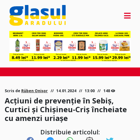
Scris de
Rüben Onișor
14.01.2024
13:00
148
Acțiuni de prevenție în Sebiș,
Curtici și Chișineu-Criș încheiate
cu amenzi uriașe
Distribuie articolul: