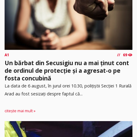
A1
69
Un bărbat din Secusigiu nu a mai ținut cont
de ordinul de protecție și a agresat-o pe
fosta concubină
​La data de 6 august, în jurul orei 10.30, polițiștii Secției 1 Rurală
Arad au fost sesizați despre faptul că...
citește mai mult »