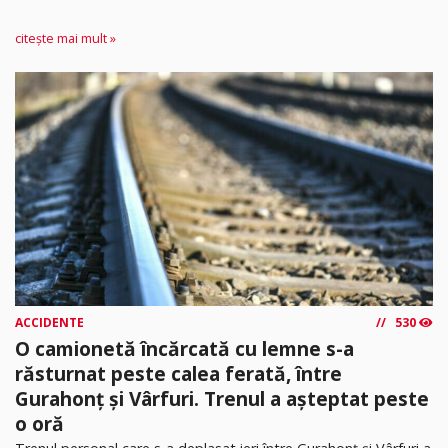
citește mai mult »
ACCIDENTE
530
O camionetă încărcată cu lemne s-a
răsturnat peste calea ferată, între
Gurahonț și Vârfuri. Trenul a așteptat peste
o oră