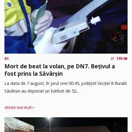
A1
195
Mort de beat la volan, pe DN7. Bețivul a
fost prins la Săvârșin
​La data de 7 august, în jurul orei 00.45, polițiștii Secției 8 Rurală
Săvârșin au depistat un bărbat de 52...
citește mai mult »