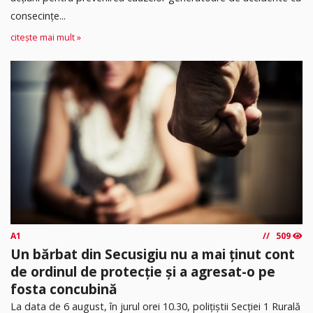
consecințe...
citește mai mult »
A1
509
Un bărbat din Secusigiu nu a mai ținut cont
de ordinul de protecție și a agresat-o pe
fosta concubină
​La data de 6 august, în jurul orei 10.30, polițiștii Secției 1 Rurală