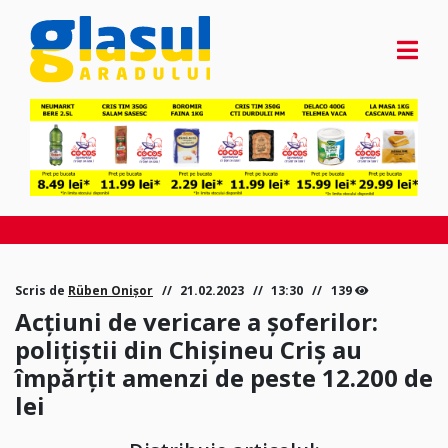
Scris de
Rüben Onișor
21.02.2023
13:30
139
Acțiuni de vericare a șoferilor:
polițiștii din Chișineu Criș au
împărțit amenzi de peste 12.200 de
lei