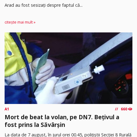
Arad au fost sesizați despre faptul că...
citește mai mult »
A1
660
Mort de beat la volan, pe DN7. Bețivul a
fost prins la Săvârșin
​La data de 7 august, în jurul orei 00.45, polițiștii Secției 8 Rurală