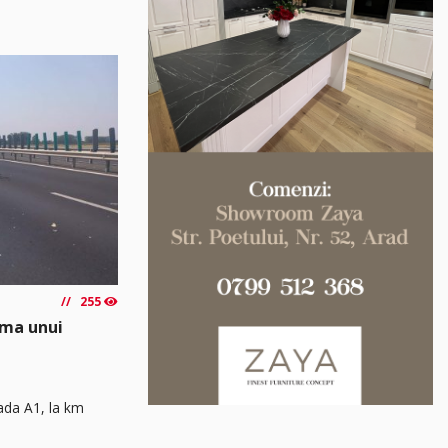
255
rma unui
rada A1, la km