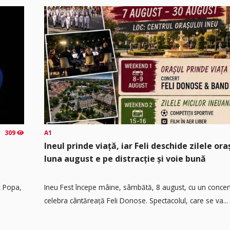
309
A1
Ineul prinde viață, iar Feli deschide zilele or
luna august e pe distracție și voie bună
ț Popa,
Ineu Fest începe mâine, sâmbătă, 8 august, cu un concer
celebra cântăreață Feli Donose. Spectacolul, care se va...