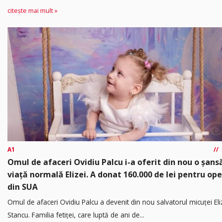
citește mai mult »
A1
Omul de afaceri Ovidiu Palcu i-a oferit din nou o șansă
viață normală Elizei. A donat 160.000 de lei pentru ope
din SUA
Omul de afaceri Ovidiu Palcu a devenit din nou salvatorul micuței Eli
Stancu. Familia fetiței, care luptă de ani de...