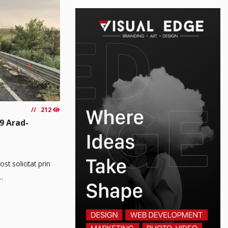
212
9 Arad-
t solicitat prin
..