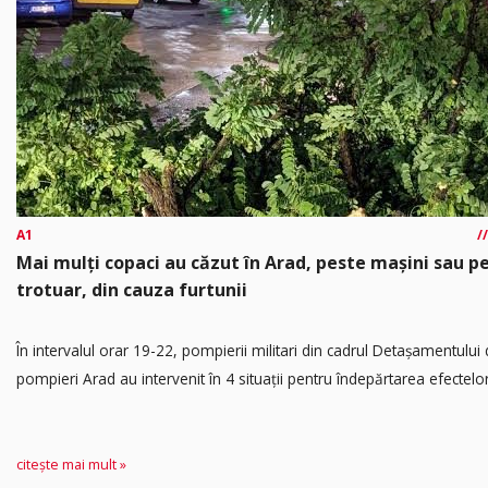
A1
Mai mulți copaci au căzut în Arad, peste mașini sau p
trotuar, din cauza furtunii
În intervalul orar 19-22, pompierii militari din cadrul Detașamentului
pompieri Arad au intervenit în 4 situații pentru îndepărtarea efectelor.
citește mai mult »