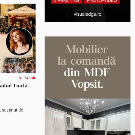
340
așului! Toată
t susținut de