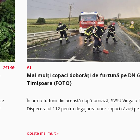
741
A1
e
Mai mulți copaci doborâți de furtună pe DN 6
Timișoara (FOTO)
 de
În urma furtunii din această după-amiază, SVSU Vinga a fos
..
Dispeceratul 112 pentru degajarea unor copaci căzuți pe.
citește mai mult »