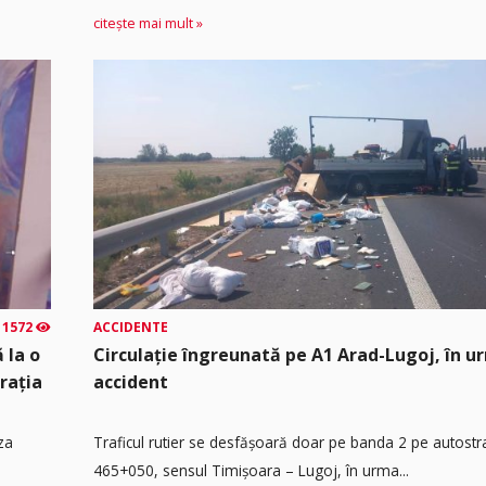
citește mai mult »
1572
ACCIDENTE
 la o
Circulație îngreunată pe A1 Arad-Lugoj, în u
rația
accident
za
Traficul rutier se desfășoară doar pe banda 2 pe autost
465+050, sensul Timişoara – Lugoj, în urma...