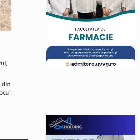
ul,
 din
locul