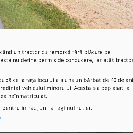
ucând un tractor cu remorcă fără plăcuțe de
acesta nu deține permis de conducere, iar atât tractor
după ce la fața locului a ajuns un bărbat de 40 de ani
încredințat vehiculul minorului. Acesta s-a deplasat la 
nea neînmatriculat.
pentru infracțiuni la regimul rutier.