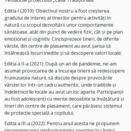
Editia I (2019): Obiectivul nostru a fost creșterea
gradului de interes al tinerilor pentru activități în
natură cu scopul dezvoltării unor comportamente
sănătoase, atât din punct de vedere fizic, cât și pe plan
emoțional și cognitiv. Cincisprezece tineri, de diferite
vârste, din centre de plasament au avut șansa să
întâlnească locuri inedite și să descopere valori locale;
Editia a II-a (2021): După un an de pandemie, ne-am
asumat provocarea de a încuraja tinerii să redescopere
frumusețea naturii, să discute despre provocările
vârstei lor într-un cadru authentic, unde tradițiile și
îndeletnicirile locale au avut un loc aparte. Participanții
au fost adolescenți cu merite deosebite la învățătură și
tineri din centre de plasament, care părăsesc sistemul
de protecție specială a copilului;
Editia a III-a (2022): Pentru anul acesta ne propunem
recompensarea performanțelor sportive în rândul