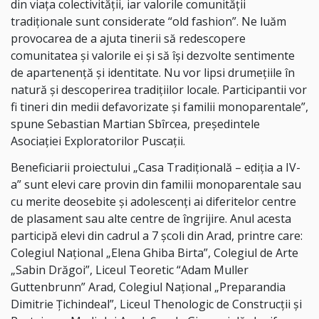
din viața colectivității, iar valorile comunității
tradiționale sunt considerate “old fashion”. Ne luăm
provocarea de a ajuta tinerii să redescopere
comunitatea și valorile ei și să își dezvolte sentimente
de apartenență și identitate. Nu vor lipsi drumețiile în
natură și descoperirea tradițiilor locale. Participantii vor
fi tineri din medii defavorizate și familii monoparentale”,
spune Sebastian Martian Sbîrcea, președintele
Asociației Exploratorilor Puscații.
Beneficiarii proiectului „Casa Tradiţională – ediția a IV-
a” sunt elevi care provin din familii monoparentale sau
cu merite deosebite și adolescenți ai diferitelor centre
de plasament sau alte centre de îngrijire. Anul acesta
participă elevi din cadrul a 7 școli din Arad, printre care:
Colegiul Național „Elena Ghiba Birta”, Colegiul de Arte
„Sabin Drăgoi”, Liceul Teoretic “Adam Muller
Guttenbrunn” Arad, Colegiul Național „Preparandia
Dimitrie Țichindeal”, Liceul Thenologic de Construcții și