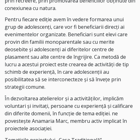
prin recreere, prin promovarea beneficiilor obținute din
conexiunea cu natura.
Pentru fiecare ediție avem în vedere formarea unui
grup de adolescenți, care vor fi beneficiarii direcți ai
evenimentelor organizate. Beneficiari sunt elevi care
provin din familii monoparentale sau cu merite
deosebite și adolescenți ai diferitelor centre de
plasament sau alte centre de îngrijire. Ca metodă de
lucru a acestui proiect este crearea de activități de tip
schimb de experiență, în care adolescenții au
posibilitatea să se interconecteze și să învețe prin
strategii comune.
În dezvoltarea atelierelor și a activităților, implicăm
voluntari și invitați, persoane cu experiență și calificare
din diferite domenii, în funcție de tema ediției. ne
povestește Anamaria Marc, membru activ implicat în
proiectele asociației.
Tematicile proiectului „Casa Tradițională”