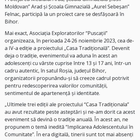
Moldovan” Arad și Școala Gimnazială „Aurel Sebeșan”
Felnac, participă la un proiect care se desfășoară în
Bihor.
Mai exact, Asociația Exploratorilor “Puscații”
organizeaza, în perioada 24-26 noiembrie 2023, cea de-
a IV-a ediție a proiectului „Casa Tradițională”. Devenit
deja o tradiție, evenimentul va aduna în acest an
adolescenți cu vârste cuprise între 13 și 17 ani, într-un
cadru autentic, în satul Roşia, județul Bihor,
organizatorii propunându-și să creeze cadrul potrivit
pentru redescoperirea valorilor comunității,
sentimentul de apartenență și identitate.
„Ultimele trei ediții ale proiectului “Casa Tradiționala”
au avut rezultate peste asteptări și ne-am dorit ca acest
eveniment să devină o tradiție anuală. În acest an, ne
propunem o temă inedită “Implicarea Adolescentului în
Comunitate”. În era digitală, tinerii sunt tot mai absenți