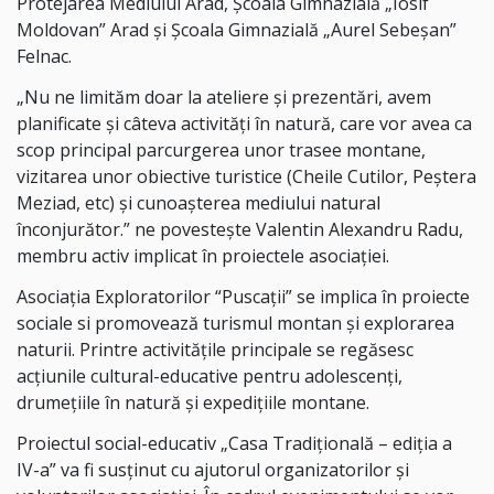
Protejarea Mediului Arad, Școala Gimnazială „Iosif
Moldovan” Arad și Școala Gimnazială „Aurel Sebeșan”
Felnac.
„Nu ne limităm doar la ateliere și prezentări, avem
planificate și câteva activități în natură, care vor avea ca
scop principal parcurgerea unor trasee montane,
vizitarea unor obiective turistice (Cheile Cutilor, Peștera
Meziad, etc) și cunoașterea mediului natural
înconjurător.” ne povestește Valentin Alexandru Radu,
membru activ implicat în proiectele asociației.
Asociația Exploratorilor “Puscații” se implica în proiecte
sociale si promovează turismul montan și explorarea
naturii. Printre activitățile principale se regăsesc
acțiunile cultural-educative pentru adolescenți,
drumețiile în natură și expedițiile montane.
Proiectul social-educativ „Casa Tradițională – ediția a
IV-a” va fi susținut cu ajutorul organizatorilor și