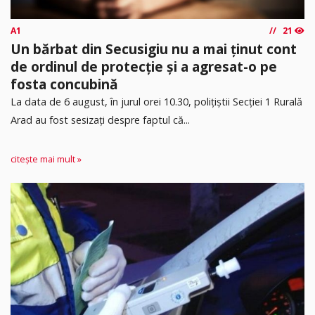
A1
21
Un bărbat din Secusigiu nu a mai ținut cont
de ordinul de protecție și a agresat-o pe
fosta concubină
​La data de 6 august, în jurul orei 10.30, polițiștii Secției 1 Rurală
Arad au fost sesizați despre faptul că...
citește mai mult »