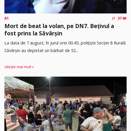
A1
37
Mort de beat la volan, pe DN7. Bețivul a
fost prins la Săvârșin
​La data de 7 august, în jurul orei 00.45, polițiștii Secției 8 Rurală
Săvârșin au depistat un bărbat de 52...
citește mai mult »