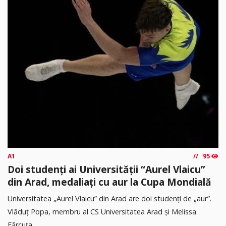
A1
95
Doi studenți ai Universității “Aurel Vlaicu”
din Arad, medaliați cu aur la Cupa Mondială
Universitatea „Aurel Vlaicu” din Arad are doi studenți de „aur”.
Vlăduț Popa, membru al CS Universitatea Arad și Melissa
Fărcuța...