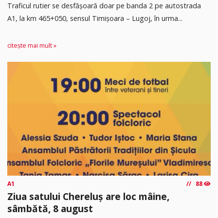
Traficul rutier se desfășoară doar pe banda 2 pe autostrada
A1, la km 465+050, sensul Timişoara – Lugoj, în urma...
citește mai mult »
A1
88
Ziua satului Chereluș are loc mâine,
sâmbătă, 8 august