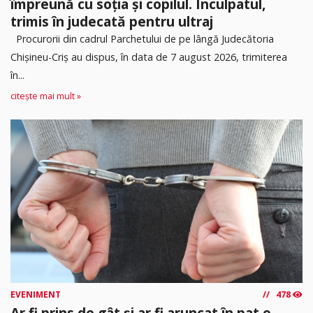
împreună cu soția și copilul. Inculpatul,
trimis în judecată pentru ultraj
Procurorii din cadrul Parchetului de pe lângă Judecătoria
Chișineu-Criș au dispus, în data de 7 august 2026, trimiterea
în...
citește mai mult »
EVENIMENT
478
Ar fi prins de gât și ar fi aruncat în pat o