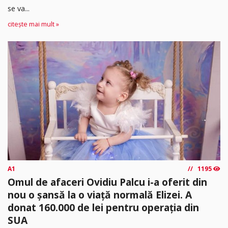
se va...
citește mai mult »
A1
1195
Omul de afaceri Ovidiu Palcu i-a oferit din
nou o șansă la o viață normală Elizei. A
donat 160.000 de lei pentru operația din
SUA