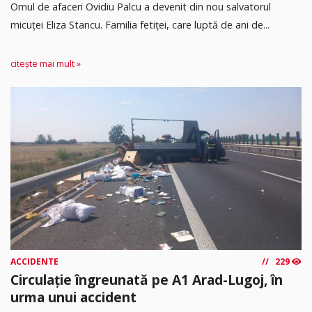
Omul de afaceri Ovidiu Palcu a devenit din nou salvatorul
micuței Eliza Stancu. Familia fetiței, care luptă de ani de...
citește mai mult »
ACCIDENTE
229
Circulație îngreunată pe A1 Arad-Lugoj, în
urma unui accident