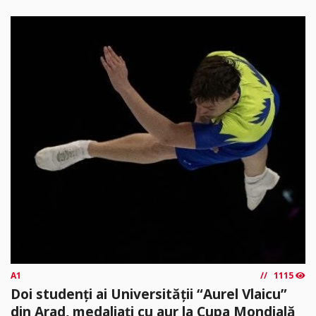
A1
1115
Doi studenți ai Universității “Aurel Vlaicu”
din Arad, medaliați cu aur la Cupa Mondială