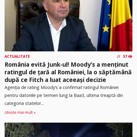
ACTUALITATE
57
România evită Junk-ul! Moody’s a menținut
ratingul de țară al României, la o săptămână
după ce Fitch a luat aceeași decizie
Agenția de rating Moody’s a confirmat ratingul României
pentru datoriile pe termen lung la Baa3, ultima treaptă din
categoria statelor...
citește mai mult »