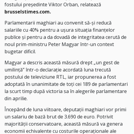
fostului președinte Viktor Orban, relatează
brusselstimes.com.
Parlamentarii maghiari au convenit să-și reducă
salariile cu 40% pentru a ușura situația finanțelor
publice și pentru a da dovadă de integritatea cerută de
noul prim-ministru Peter Magyar într-un context
bugetar dificil.
Magyar a descris această măsură drept „un gest de
umilință” într-o declarație acordată luna trecută
postului de televiziune RTL, iar propunerea a fost
adoptată în unanimitate de toți cei 189 de parlamentari
la scurt timp după victoria sa în alegerile parlamentare
din aprilie.
Începând de luna viitoare, deputații maghiari vor primi
un salariu de bază brut de 3.690 de euro. Potrivit
majorității conservatoare, această măsură va genera
economii echivalente cu costurile operaționale ale