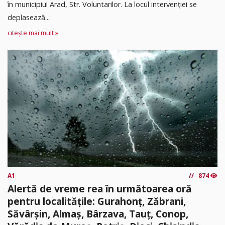
în municipiul Arad, Str. Voluntarilor. La locul intervenției se
deplasează...
citește mai mult »
A1
874
Alertă de vreme rea în următoarea oră
pentru localitățile: Gurahonț, Zăbrani,
Săvârșin, Almaș, Bârzava, Tauț, Conop,