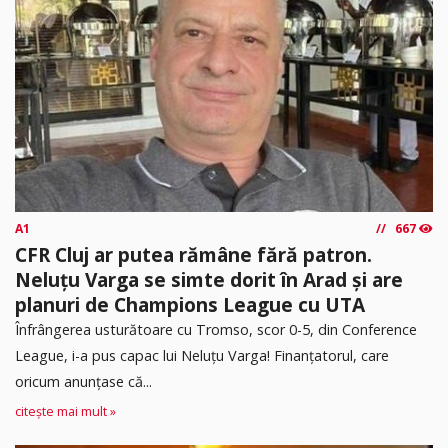
A1
667
CFR Cluj ar putea rămâne fără patron.
Neluțu Varga se simte dorit în Arad și are
planuri de Champions League cu UTA
Înfrângerea usturătoare cu Tromso, scor 0-5, din Conference
League, i-a pus capac lui Neluțu Varga! Finanțatorul, care
oricum anunțase că...
citește mai mult »