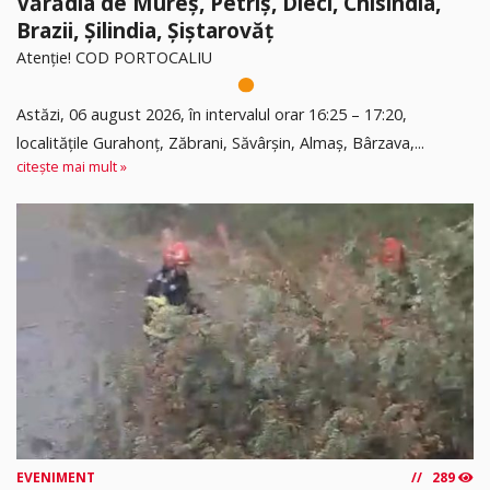
Vărădia de Mureș, Petriș, Dieci, Chisindia,
Brazii, Șilindia, Șiștarovăț
Atenție! COD PORTOCALIU
Astăzi, 06 august 2026, în intervalul orar 16:25 – 17:20,
localitățile Gurahonț, Zăbrani, Săvârșin, Almaș, Bârzava,...
citește mai mult »
EVENIMENT
289