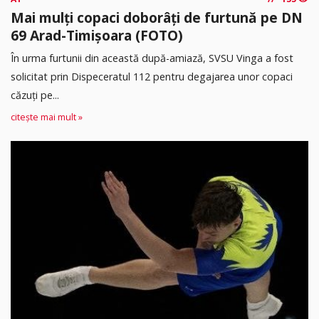
Mai mulți copaci doborâți de furtună pe DN
69 Arad-Timișoara (FOTO)
În urma furtunii din această după-amiază, SVSU Vinga a fost
solicitat prin Dispeceratul 112 pentru degajarea unor copaci
căzuți pe...
citește mai mult »