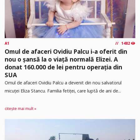
A1
1482
Omul de afaceri Ovidiu Palcu i-a oferit din
nou o șansă la o viață normală Elizei. A
donat 160.000 de lei pentru operația din
SUA
Omul de afaceri Ovidiu Palcu a devenit din nou salvatorul
micuței Eliza Stancu. Familia fetiței, care luptă de ani de...
citește mai mult »