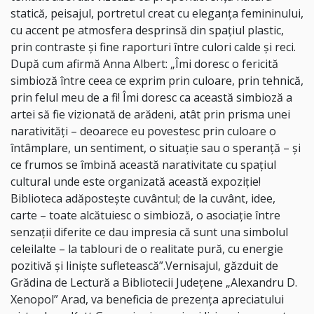
statică, peisajul, portretul creat cu eleganța femininului,
cu accent pe atmosfera desprinsă din spațiul plastic,
prin contraste și fine raporturi între culori calde și reci.
După cum afirmă Anna Albert: „Îmi doresc o fericită
simbioză între ceea ce exprim prin culoare, prin tehnică,
prin felul meu de a fi! Îmi doresc ca această simbioză a
artei să fie vizionată de arădeni, atât prin prisma unei
narativități – deoarece eu povestesc prin culoare o
întâmplare, un sentiment, o situație sau o speranță – și
ce frumos se îmbină această narativitate cu spațiul
cultural unde este organizată această expoziție!
Biblioteca adăpostește cuvântul; de la cuvânt, idee,
carte – toate alcătuiesc o simbioză, o asociație între
senzații diferite ce dau impresia că sunt una simbolul
celeilalte – la tablouri de o realitate pură, cu energie
pozitivă și liniște sufletească”.Vernisajul, găzduit de
Grădina de Lectură a Bibliotecii Județene „Alexandru D.
Xenopol” Arad, va beneficia de prezența apreciatului