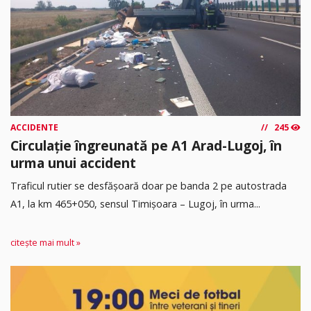
ACCIDENTE
245
Circulație îngreunată pe A1 Arad-Lugoj, în
urma unui accident
Traficul rutier se desfășoară doar pe banda 2 pe autostrada
A1, la km 465+050, sensul Timişoara – Lugoj, în urma...
citește mai mult »