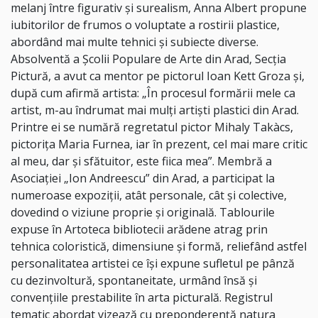
melanj între figurativ și surealism, Anna Albert propune
iubitorilor de frumos o voluptate a rostirii plastice,
abordând mai multe tehnici și subiecte diverse.
Absolventă a Școlii Populare de Arte din Arad, Secția
Pictură, a avut ca mentor pe pictorul Ioan Kett Groza și,
după cum afirmă artista: „În procesul formării mele ca
artist, m-au îndrumat mai mulți artiști plastici din Arad.
Printre ei se numără regretatul pictor Mihaly Takàcs,
pictorița Maria Furnea, iar în prezent, cel mai mare critic
al meu, dar și sfătuitor, este fiica mea”. Membră a
Asociației „Ion Andreescu” din Arad, a participat la
numeroase expoziții, atât personale, cât și colective,
dovedind o viziune proprie și originală. Tablourile
expuse în Artoteca bibliotecii arădene atrag prin
tehnica coloristică, dimensiune și formă, reliefând astfel
personalitatea artistei ce își expune sufletul pe pânză
cu dezinvoltură, spontaneitate, urmând însă și
convențiile prestabilite în arta picturală. Registrul
tematic abordat vizează cu preponderență natura