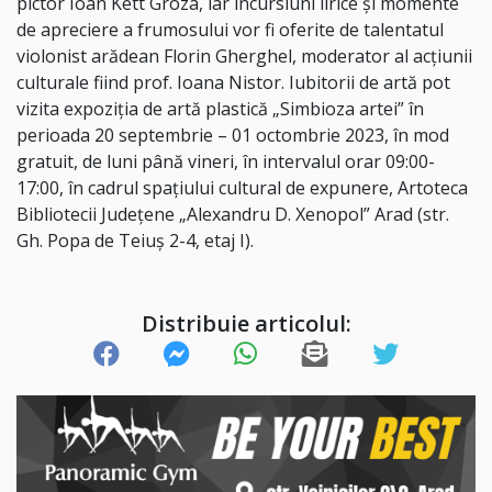
pictor Ioan Kett Groza, iar incursiuni lirice și momente
de apreciere a frumosului vor fi oferite de talentatul
violonist arădean Florin Gherghel, moderator al acțiunii
culturale fiind prof. Ioana Nistor. Iubitorii de artă pot
vizita expoziția de artă plastică „Simbioza artei” în
perioada 20 septembrie – 01 octombrie 2023, în mod
gratuit, de luni până vineri, în intervalul orar 09:00-
17:00, în cadrul spațiului cultural de expunere, Artoteca
Bibliotecii Județene „Alexandru D. Xenopol” Arad (str.
Gh. Popa de Teiuș 2-4, etaj I).
Distribuie articolul: