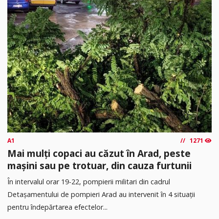
A1
1271
Mai mulți copaci au căzut în Arad, peste
mașini sau pe trotuar, din cauza furtunii
În intervalul orar 19-22, pompierii militari din cadrul
Detașamentului de pompieri Arad au intervenit în 4 situații
pentru îndepărtarea efectelor...