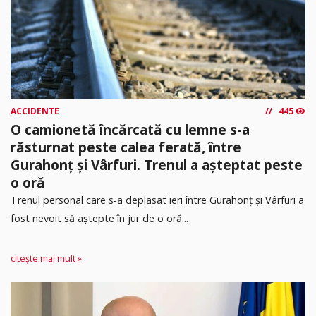
ACCIDENTE
445
O camionetă încărcată cu lemne s-a
răsturnat peste calea ferată, între
Gurahonț și Vârfuri. Trenul a așteptat peste
o oră
Trenul personal care s-a deplasat ieri între Gurahonț și Vârfuri a
fost nevoit să aștepte în jur de o oră...
citește mai mult »