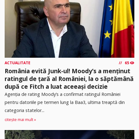
ACTUALITATE
65
România evită Junk-ul! Moody’s a menținut
ratingul de țară al României, la o săptămână
după ce Fitch a luat aceeași decizie
Agenția de rating Moody’s a confirmat ratingul României
pentru datoriile pe termen lung la Baa3, ultima treaptă din
categoria statelor...
citește mai mult »