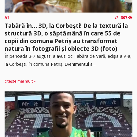
A1
307
Tabără în… 3D, la Corbești! De la textură la
structură 3D, o săptămână în care 55 de
copii din comuna Petriș au transformat
natura în fotografii și obiecte 3D (foto)
În perioada 3-7 august, a avut loc Tabăra de Vară, ediția a V-a,
la Corbești, în comuna Petriș. Evenimentul a...
citește mai mult »