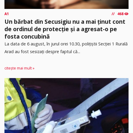
A1
468
Un bărbat din Secusigiu nu a mai ținut cont
de ordinul de protecție și a agresat-o pe
fosta concubină
​La data de 6 august, în jurul orei 10.30, polițiștii Secției 1 Rurală
Arad au fost sesizați despre faptul că...
citește mai mult »