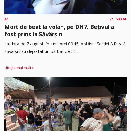
A1
600
Mort de beat la volan, pe DN7. Bețivul a
fost prins la Săvârșin
​La data de 7 august, în jurul orei 00.45, polițiștii Secției 8 Rurală
Săvârșin au depistat un bărbat de 52...
citește mai mult »