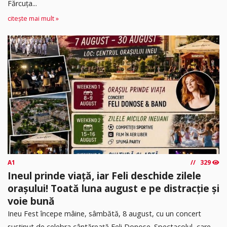
Fărcuța...
citește mai mult »
A1
329
Ineul prinde viață, iar Feli deschide zilele
orașului! Toată luna august e pe distracție și
voie bună
Ineu Fest începe mâine, sâmbătă, 8 august, cu un concert
susținut de celebra cântăreață Feli Donose. Spectacolul, care