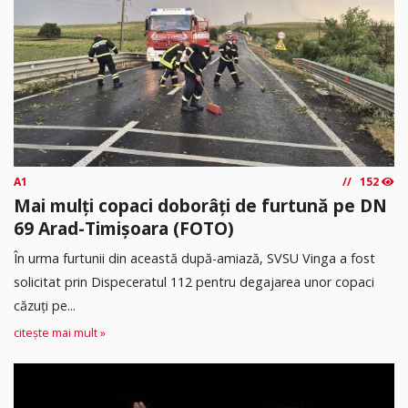
A1
152
Mai mulți copaci doborâți de furtună pe DN
69 Arad-Timișoara (FOTO)
În urma furtunii din această după-amiază, SVSU Vinga a fost
solicitat prin Dispeceratul 112 pentru degajarea unor copaci
căzuți pe...
citește mai mult »