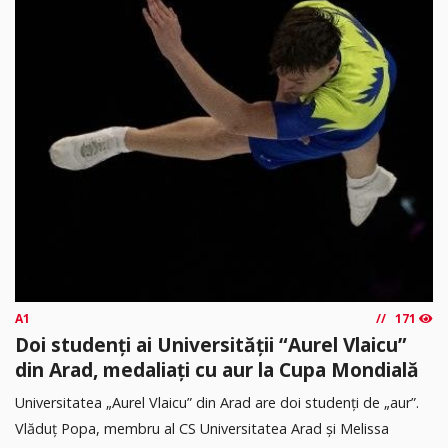
A1
171
Doi studenți ai Universității “Aurel Vlaicu”
din Arad, medaliați cu aur la Cupa Mondială
Universitatea „Aurel Vlaicu” din Arad are doi studenți de „aur”.
Vlăduț Popa, membru al CS Universitatea Arad și Melissa