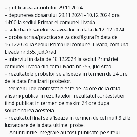
–
publicarea anuntului:
29
.
1
1
.202
4
–
depunerea dosarului:
29
.
1
1
.202
4
–
10
.
12
.202
4
ora
14:00 la sediul Primariei comunei Livada
–
selectia dosarelor va avea loc in data de
12
.12.
202
4
.
–
p
roba
scrisa
/practica
se va desfășura în data de
16.12
20
2
4
, la sediul Primăriei comunei Livada, comuna
Livada nr.355, jud.Arad
–
i
nterviul în data de
18.12.
20
2
4
la sediul Primăriei
comunei Livada din com.Livada nr.355, jud.Arad
.
–
rezultatele probelor se afiseaza in termen de 24 ore
de la data finalizarii probelor.
–
termenul de contestatie este de 24 ore de la data
afisarii/publicarii rezultatelor, rezultatul contestatiei
fiind publicat in termen de maxim 24 ore dupa
solutionarea acesteia
–
rezultatul final se afiseaza in termen de cel mult 3 zile
lucratoare de la data ultimei probe.
Anuntunrile integrale
au fost publicate pe siteul