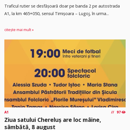
Traficul rutier se desfășoară doar pe banda 2 pe autostrada
A1, la km 465+050, sensul Timişoara – Lugoj, în urma...
citește mai mult »
A1
97
Ziua satului Chereluș are loc mâine,
sâmbătă, 8 august