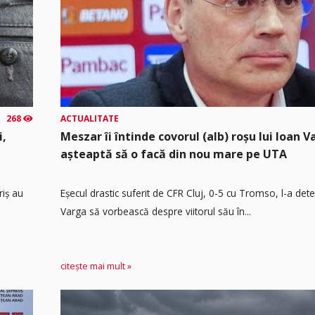
268
ACTUALITATE
i,
Meszar îi întinde covorul (alb) roșu lui Ioan V
așteaptă să o facă din nou mare pe UTA
riș au
Eșecul drastic suferit de CFR Cluj, 0-5 cu Tromso, l-a det
Varga să vorbească despre viitorul său în...
citește mai mult »