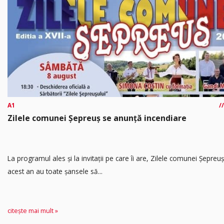
A1
Zilele comunei Șepreuș se anunță incendiare
La programul ales și la invitații pe care îi are, Zilele comunei Șepreuș
acest an au toate șansele să...
citește mai mult »