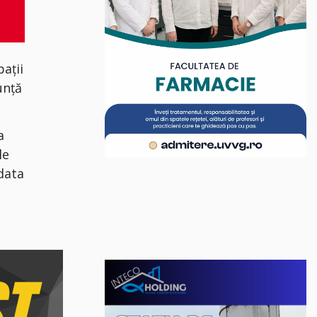
ații
unță
a
le
 data