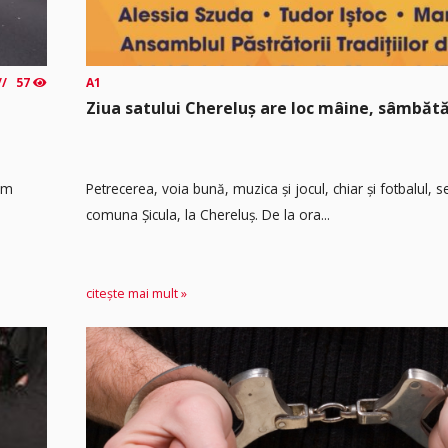
57
A1
Ziua satului Chereluș are loc mâine, sâmbătă
 km
Petrecerea, voia bună, muzica și jocul, chiar și fotbalul,
comuna Șicula, la Chereluș. De la ora...
citește mai mult »