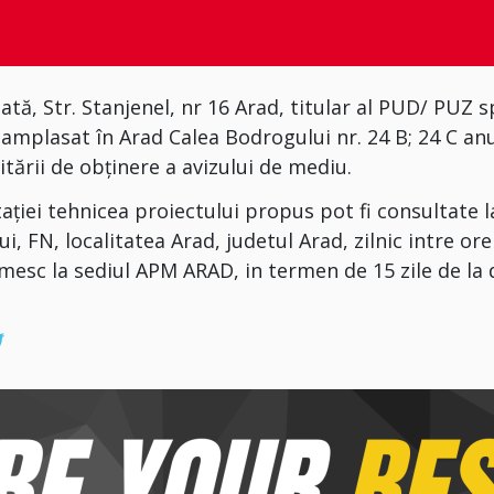
tă, Str. Stanjenel, nr 16 Arad, titular al PUD/ PUZ sp
că amplasat în Arad Calea Bodrogului nr. 24 B; 24 C an
itării de obținere a avizului de mediu.
ației tehnicea proiectului propus pot fi consultate l
, FN, localitatea Arad, judetul Arad, zilnic intre ore
imesc la sediul APM ARAD, in termen de 15 zile de la