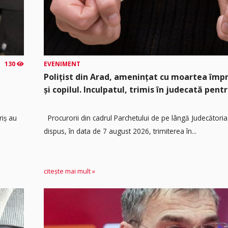
130
EVENIMENT
Polițist din Arad, amenințat cu moartea împ
și copilul. Inculpatul, trimis în judecată pentr
riș au
Procurorii din cadrul Parchetului de pe lângă Judecătoria
dispus, în data de 7 august 2026, trimiterea în...
citește mai mult »