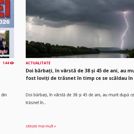
144
ACTUALITATE
Doi bărbați, în vârstă de 38 și 45 de ani, au m
fost loviți de trăsnet în timp ce se scăldau î
 din
Doi bărbați, în vârstă de 38 și 45 de ani, au murit după ce
trăsnet în...
citește mai mult »