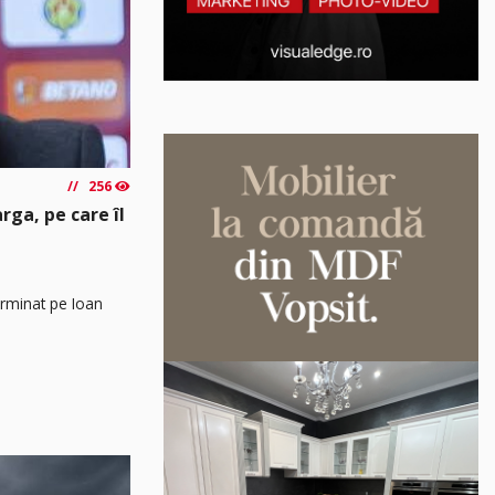
256
arga, pe care îl
erminat pe Ioan