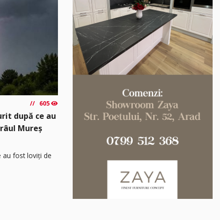
605
urit după ce au
n râul Mureș
 au fost loviți de