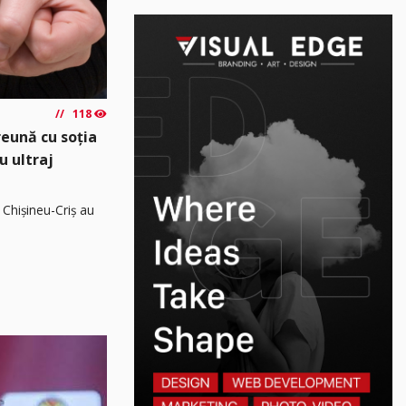
118
reună cu soția
u ultraj
 Chișineu-Criș au