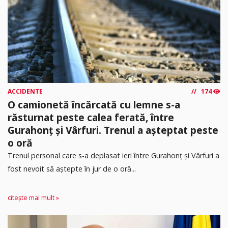
ACCIDENTE
174
O camionetă încărcată cu lemne s-a
răsturnat peste calea ferată, între
Gurahonț și Vârfuri. Trenul a așteptat peste
o oră
Trenul personal care s-a deplasat ieri între Gurahonț și Vârfuri a
fost nevoit să aștepte în jur de o oră...
citește mai mult »