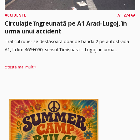
ACCIDENTE
274
Circulație îngreunată pe A1 Arad-Lugoj, în
urma unui accident
Traficul rutier se desfășoară doar pe banda 2 pe autostrada
A1, la km 465+050, sensul Timişoara – Lugoj, în urma...
citește mai mult »