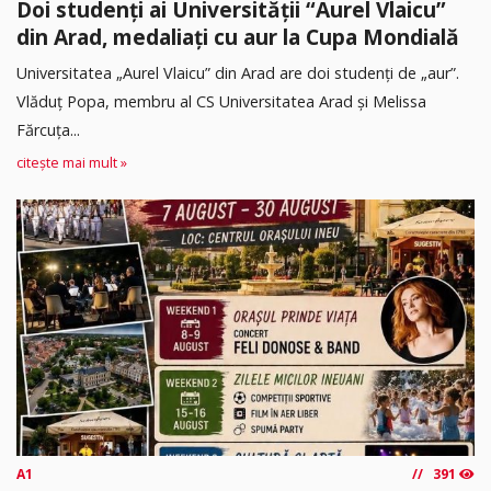
Doi studenți ai Universității “Aurel Vlaicu”
din Arad, medaliați cu aur la Cupa Mondială
Universitatea „Aurel Vlaicu” din Arad are doi studenți de „aur”.
Vlăduț Popa, membru al CS Universitatea Arad și Melissa
Fărcuța...
citește mai mult »
A1
391