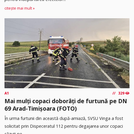
citește mai mult »
A1
329
Mai mulți copaci doborâți de furtună pe DN
69 Arad-Timișoara (FOTO)
În urma furtunii din această după-amiază, SVSU Vinga a fost
solicitat prin Dispeceratul 112 pentru degajarea unor copaci
căzuți pe...