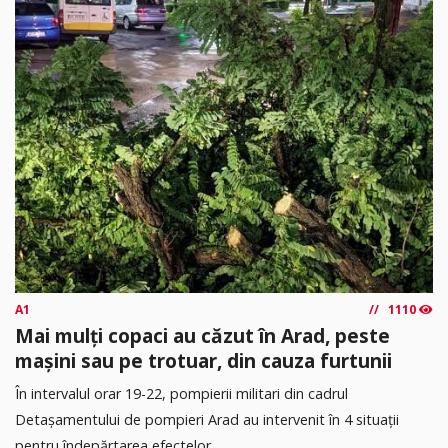
A1
1110
Mai mulți copaci au căzut în Arad, peste
mașini sau pe trotuar, din cauza furtunii
În intervalul orar 19-22, pompierii militari din cadrul
Detașamentului de pompieri Arad au intervenit în 4 situații
pentru îndepărtarea efectelor...