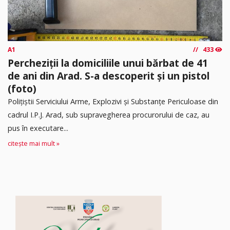
A1
433
Percheziții la domiciliile unui bărbat de 41
de ani din Arad. S-a descoperit și un pistol
(foto)
Polițiștii Serviciului Arme, Explozivi și Substanțe Periculoase din
cadrul I.P.J. Arad, sub supravegherea procurorului de caz, au
pus în executare...
citește mai mult »