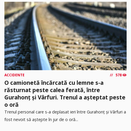
ACCIDENTE
578
O camionetă încărcată cu lemne s-a
răsturnat peste calea ferată, între
Gurahonț și Vârfuri. Trenul a așteptat peste
o oră
Trenul personal care s-a deplasat ieri între Gurahonț și Vârfuri a
fost nevoit să aștepte în jur de o oră...