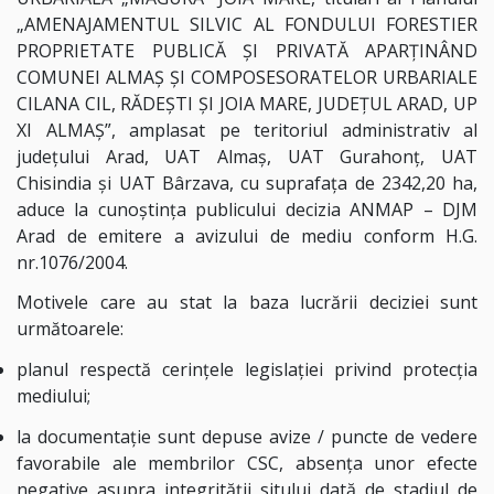
„AMENAJAMENTUL SILVIC AL FONDULUI FORESTIER
PROPRIETATE PUBLICĂ ȘI PRIVATĂ APARȚINÂND
COMUNEI ALMAȘ ȘI COMPOSESORATELOR URBARIALE
CILANA CIL, RĂDEȘTI ȘI JOIA MARE, JUDEȚUL ARAD, UP
XI ALMAȘ”, amplasat pe teritoriul administrativ al
județului Arad, UAT Almaș, UAT Gurahonț, UAT
Chisindia și UAT Bârzava, cu suprafața de 2342,20 ha,
aduce la cunoștința publicului decizia ANMAP – DJM
Arad de emitere a avizului de mediu conform H.G.
nr.1076/2004.
Motivele care au stat la baza lucrării deciziei sunt
următoarele:
planul respectă cerințele legislației privind protecția
mediului;
la documentație sunt depuse avize / puncte de vedere
favorabile ale membrilor CSC, absența unor efecte
negative asupra integrității sitului dată de stadiul de