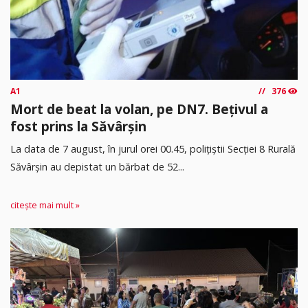
A1
376
Mort de beat la volan, pe DN7. Bețivul a
fost prins la Săvârșin
​La data de 7 august, în jurul orei 00.45, polițiștii Secției 8 Rurală
Săvârșin au depistat un bărbat de 52...
citește mai mult »