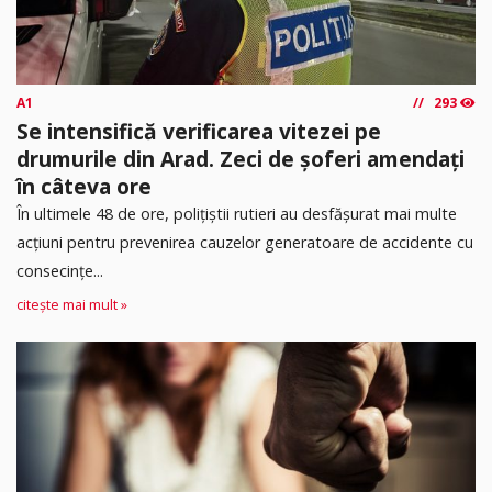
A1
293
Se intensifică verificarea vitezei pe
drumurile din Arad. Zeci de șoferi amendați
în câteva ore
În ultimele 48 de ore, polițiștii rutieri au desfășurat mai multe
acțiuni pentru prevenirea cauzelor generatoare de accidente cu
consecințe...
citește mai mult »