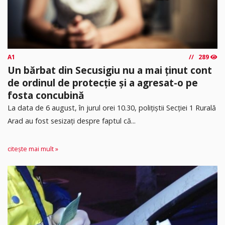
A1
289
Un bărbat din Secusigiu nu a mai ținut cont
de ordinul de protecție și a agresat-o pe
fosta concubină
​La data de 6 august, în jurul orei 10.30, polițiștii Secției 1 Rurală
Arad au fost sesizați despre faptul că...
citește mai mult »