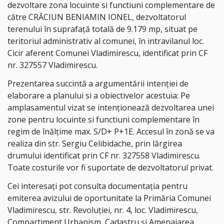
dezvoltare zona locuinte si functiuni complementare de
către CRĂCIUN BENIAMIN IONEL, dezvoltatorul
terenului în suprafață totală de 9.179 mp, situat pe
teritoriul administrativ al comunei, în intravilanul loc.
Cicir aferent Comunei Vladimirescu, identificat prin CF
nr. 327557 Vladimirescu.
Prezentarea succintă a argumentării intenției de
elaborare a planului si a obiectivelor acestuia: Pe
amplasamentul vizat se intenționează dezvoltarea unei
zone pentru locuinte si functiuni complementare în
regim de înălțime max. S/D+ P+1E. Accesul în zonă se va
realiza din str. Sergiu Celibidache, prin lărgirea
drumului identificat prin CF nr. 327558 Vladimirescu.
Toate costurile vor fi suportate de dezvoltatorul privat.
Cei interesați pot consulta documentația pentru
emiterea avizului de oportunitate la Primăria Comunei
Vladimirescu, str. Revoluției, nr. 4, loc. Vladimirescu,
Compartiment Urbanism, Cadastru și Amenajarea