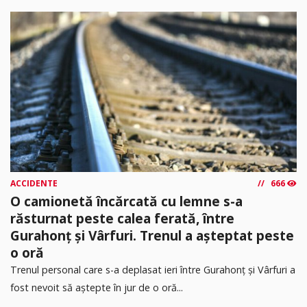
ACCIDENTE
666
O camionetă încărcată cu lemne s-a
răsturnat peste calea ferată, între
Gurahonț și Vârfuri. Trenul a așteptat peste
o oră
Trenul personal care s-a deplasat ieri între Gurahonț și Vârfuri a
fost nevoit să aștepte în jur de o oră...