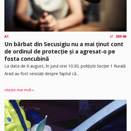
A1
389
Un bărbat din Secusigiu nu a mai ținut cont
de ordinul de protecție și a agresat-o pe
fosta concubină
​La data de 6 august, în jurul orei 10.30, polițiștii Secției 1 Rurală
Arad au fost sesizați despre faptul că...
citește mai mult »