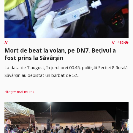
A1
462
Mort de beat la volan, pe DN7. Bețivul a
fost prins la Săvârșin
​La data de 7 august, în jurul orei 00.45, polițiștii Secției 8 Rurală
Săvârșin au depistat un bărbat de 52...
citește mai mult »