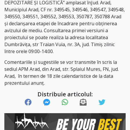
DEPOZITARE ȘI LOGISTICĂ
”
amplasat în
Jud.
Arad
,
Municipiul Arad
, CF nr.
349545, 349546, 349547, 349548,
349550, 349551, 349552, 349553, 350787, 350788
Arad
şi declanşarea etapei de încadrare pentru obţinerea
avizului de mediu.
Consultarea primei versiuni a
proiectului
se poate realiza la adresa localitatea
Dumbrăvița, str Traian Vuia, nr. 3A, jud. Timiș zilnic
între orele 09
:00
-1
4:00
.
Comentariile şi sugestiile se vor transmite în scris la
sediul
APM Arad, din Arad, str. Splaiul Mures, FN, jud.
Arad
, în termen de 18 zile calendaristice de la data
prezentului anunţ.
Distribuie articolul: