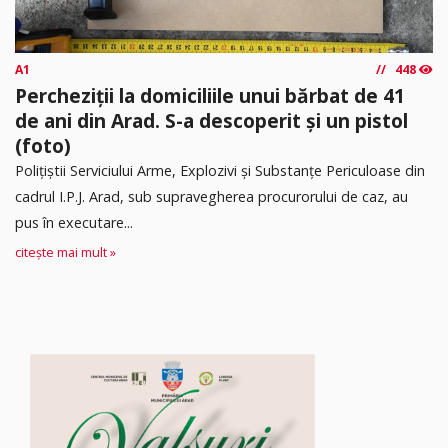
A1
448
Percheziții la domiciliile unui bărbat de 41
de ani din Arad. S-a descoperit și un pistol
(foto)
Polițiștii Serviciului Arme, Explozivi și Substanțe Periculoase din
cadrul I.P.J. Arad, sub supravegherea procurorului de caz, au
pus în executare...
citește mai mult »