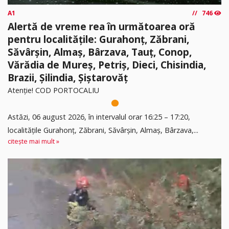
A1
746
Alertă de vreme rea în următoarea oră
pentru localitățile: Gurahonț, Zăbrani,
Săvârșin, Almaș, Bârzava, Tauț, Conop,
Vărădia de Mureș, Petriș, Dieci, Chisindia,
Brazii, Șilindia, Șiștarovăț
Atenție! COD PORTOCALIU
Astăzi, 06 august 2026, în intervalul orar 16:25 – 17:20,
localitățile Gurahonț, Zăbrani, Săvârșin, Almaș, Bârzava,...
citește mai mult »