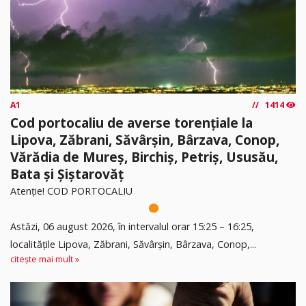
A1
1414
Cod portocaliu de averse torențiale la
Lipova, Zăbrani, Săvârșin, Bârzava, Conop,
Vărădia de Mureș, Birchiș, Petriș, Ususău,
Bata și Șiștarovăț
Atenție! COD PORTOCALIU
Astăzi, 06 august 2026, în intervalul orar 15:25 – 16:25,
localitățile Lipova, Zăbrani, Săvârșin, Bârzava, Conop,...
citește mai mult »