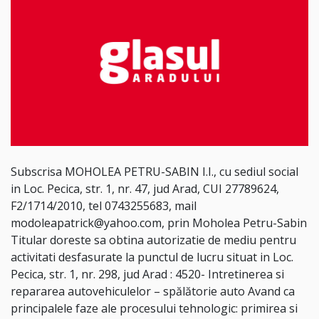
Subscrisa MOHOLEA PETRU-SABIN I.I., cu sediul social
in Loc. Pecica, str. 1, nr. 47, jud Arad, CUI 27789624,
F2/1714/2010, tel 0743255683, mail
modoleapatrick@yahoo.com, prin Moholea Petru-Sabin
Titular doreste sa obtina autorizatie de mediu pentru
activitati desfasurate la punctul de lucru situat in Loc.
Pecica, str. 1, nr. 298, jud Arad : 4520- Intretinerea si
repararea autovehiculelor – spălătorie auto Avand ca
principalele faze ale procesului tehnologic: primirea si