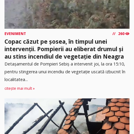
EVENIMENT
260
Copac căzut pe șosea, în timpul unei
intervenții. Pompierii au eliberat drumul și
au stins incendiul de vegetație din Neagra
Detașamentul de Pompieri Sebiș a intervenit joi, la ora 15:10,
pentru stingerea unui incendiu de vegetație uscată izbucnit în
localitatea...
citește mai mult »