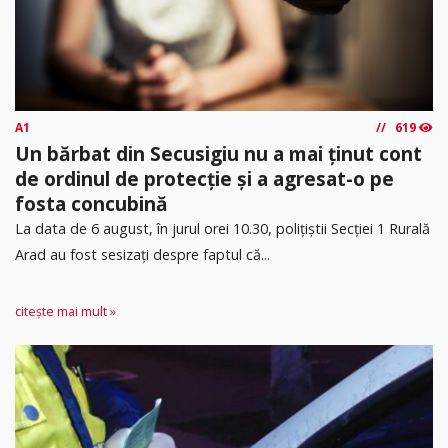
A1
619
Un bărbat din Secusigiu nu a mai ținut cont
de ordinul de protecție și a agresat-o pe
fosta concubină
​La data de 6 august, în jurul orei 10.30, polițiștii Secției 1 Rurală
Arad au fost sesizați despre faptul că...
citește mai mult »