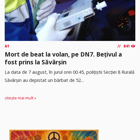
A1
841
Mort de beat la volan, pe DN7. Bețivul a
fost prins la Săvârșin
​La data de 7 august, în jurul orei 00.45, polițiștii Secției 8 Rurală
Săvârșin au depistat un bărbat de 52...
citește mai mult »