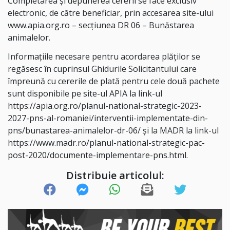
Completarea și depunerea cererii se face exclusiv
electronic, de către beneficiar, prin accesarea site-ului
www.apia.org.ro – secțiunea DR 06 – Bunăstarea
animalelor.
Informațiile necesare pentru acordarea plăților se
regăsesc în cuprinsul Ghidurile Solicitantului care
împreună cu cererile de plată pentru cele două pachete
sunt disponibile pe site-ul APIA la link-ul
https://apia.org.ro/planul-national-strategic-2023-
2027-pns-al-romaniei/interventii-implementate-din-
pns/bunastarea-animalelor-dr-06/ și la MADR la link-ul
https://www.madr.ro/planul-national-strategic-pac-
post-2020/documente-implementare-pns.html.
Distribuie articolul: