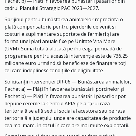
Pachet b) — Plăți în favoarea bunăstării păsărilor din
cadrul Planului Strategic PAC 2023—2027.
Sprijinul pentru bunăstarea animalelor reprezintă o
plată compensatorie pentru pierderile de venit și
costurile suplimentare suportate de fermieri și are
forma unei plăți anuale fixe pe Unitate Vită Mare
(UVM). Suma totală alocată pe întreaga perioadă de
programare pentru această intervenție este de 736,25
milioane euro urmând să beneficieze de finanțare toți
cei care îndeplinesc condițiile de eligibilitate.
Solicitanții intervenției DR-06 — Bunăstarea animalelor,
Pachet a) — Plăți în favoarea bunăstării porcinelor și
Pachet b) — Plăți în favoarea bunăstării păsărilor pot
depune cererile la Centrul APIA pe a cărui rază
teritorială se află sediul social al acestora sau pe raza
teritorială a judeţului unde are capacitatea de producţie
cea mai mare, în cazul în care are mai multe exploatații.