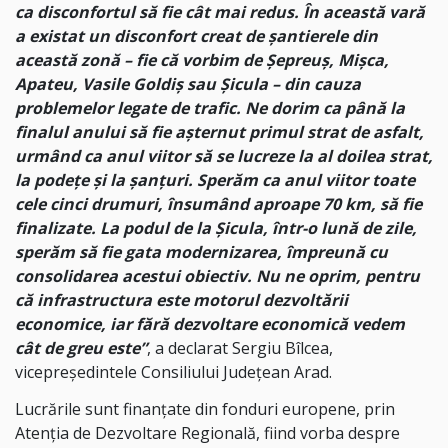
ca disconfortul să fie cât mai redus. În această vară
a existat un disconfort creat de șantierele din
această zonă – fie că vorbim de Șepreuș, Mișca,
Apateu, Vasile Goldiș sau Șicula – din cauza
problemelor legate de trafic. Ne dorim ca până la
finalul anului să fie așternut primul strat de asfalt,
urmând ca anul viitor să se lucreze la al doilea strat,
la podețe și la șanțuri. Sperăm ca anul viitor toate
cele cinci drumuri, însumând aproape 70 km, să fie
finalizate. La podul de la Șicula, într-o lună de zile,
sperăm să fie gata modernizarea, împreună cu
consolidarea acestui obiectiv. Nu ne oprim, pentru
că infrastructura este motorul dezvoltării
economice, iar fără dezvoltare economică vedem
cât de greu este”
, a declarat Sergiu Bîlcea,
vicepreședintele Consiliului Județean Arad.
Lucrările sunt finanțate din fonduri europene, prin
Atenția de Dezvoltare Regională, fiind vorba despre