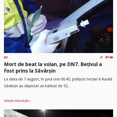
A1
47
Mort de beat la volan, pe DN7. Bețivul a
fost prins la Săvârșin
​La data de 7 august, în jurul orei 00.45, polițiștii Secției 8 Rurală
Săvârșin au depistat un bărbat de 52...
citește mai mult »