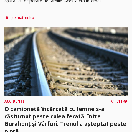
căutat cu disperare de familie. Acesta era internat...
citește mai mult »
ACCIDENTE
511
O camionetă încărcată cu lemne s-a
răsturnat peste calea ferată, între
Gurahonț și Vârfuri. Trenul a așteptat peste
o oră