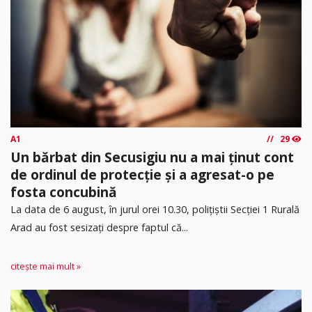
A1
29
Un bărbat din Secusigiu nu a mai ținut cont
de ordinul de protecție și a agresat-o pe
fosta concubină
​La data de 6 august, în jurul orei 10.30, polițiștii Secției 1 Rurală
Arad au fost sesizați despre faptul că...
citește mai mult »