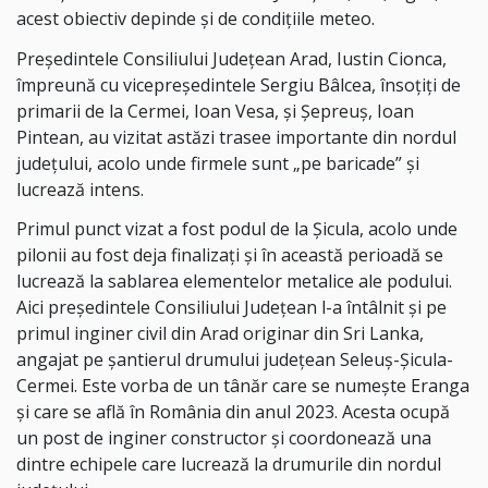
acest obiectiv depinde și de condițiile meteo.
Președintele Consiliului Județean Arad, Iustin Cionca,
împreună cu vicepreședintele Sergiu Bâlcea, însoțiți de
primarii de la Cermei, Ioan Vesa, și Șepreuș, Ioan
Pintean, au vizitat astăzi trasee importante din nordul
județului, acolo unde firmele sunt „pe baricade” și
lucrează intens.
Primul punct vizat a fost podul de la Șicula, acolo unde
pilonii au fost deja finalizați și în această perioadă se
lucrează la sablarea elementelor metalice ale podului.
Aici președintele Consiliului Județean l-a întâlnit și pe
primul inginer civil din Arad originar din Sri Lanka,
angajat pe șantierul drumului județean Seleuș-Șicula-
Cermei. Este vorba de un tânăr care se numește Eranga
și care se află în România din anul 2023. Acesta ocupă
un post de inginer constructor și coordonează una
dintre echipele care lucrează la drumurile din nordul