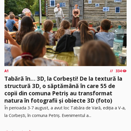
A1
334
Tabără în… 3D, la Corbești! De la textură la
structură 3D, o săptămână în care 55 de
copii din comuna Petriș au transformat
natura în fotografii și obiecte 3D (foto)
În perioada 3-7 august, a avut loc Tabăra de Vară, ediția a V-a,
la Corbești, în comuna Petriș. Evenimentul a...