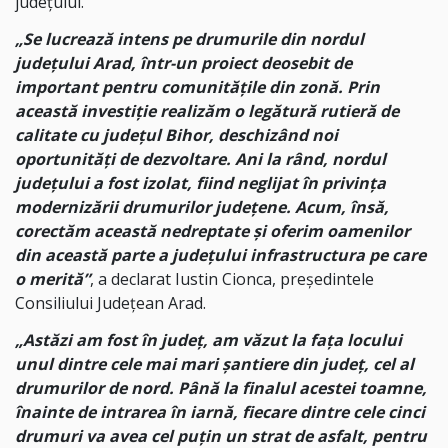
județului.
„Se lucrează intens pe drumurile din nordul
județului Arad, într-un proiect deosebit de
important pentru comunitățile din zonă. Prin
această investiție realizăm o legătură rutieră de
calitate cu județul Bihor, deschizând noi
oportunități de dezvoltare. Ani la rând, nordul
județului a fost izolat, fiind neglijat în privința
modernizării drumurilor județene. Acum, însă,
corectăm această nedreptate și oferim oamenilor
din această parte a județului infrastructura pe care
o merită”
, a declarat Iustin Cionca, președintele
Consiliului Județean Arad.
„Astăzi am fost în județ, am văzut la fața locului
unul dintre cele mai mari șantiere din județ, cel al
drumurilor de nord. Până la finalul acestei toamne,
înainte de intrarea în iarnă, fiecare dintre cele cinci
drumuri va avea cel puțin un strat de asfalt, pentru