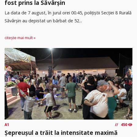
fost prins la Săvârșin
​La data de 7 august, în jurul orei 00.45, polițiștii Secției 8 Rurală
Săvârșin au depistat un bărbat de 52...
citește mai mult »
A1
450
Șepreușul a trăit la intensitate maximă