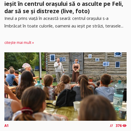
ieșit în centrul orașului să o asculte pe Feli,
dar să se și distreze (live, foto)
Ineul a prins viață în această seară: centrul orașului s-a
îmbrăcat în toate culorile, oamenii au ieșit pe străzi, terasele...
citește mai mult »
A1
376