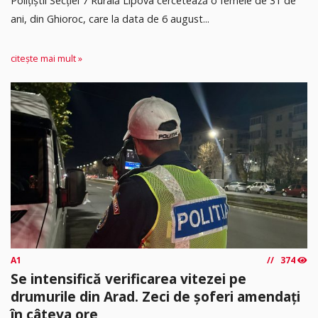
​Polițiștii Secției 7 Rurală Lipova cercetează o femeie de 31 de
ani, din Ghioroc, care la data de 6 august...
citește mai mult »
A1
374
Se intensifică verificarea vitezei pe
drumurile din Arad. Zeci de șoferi amendați
în câteva ore