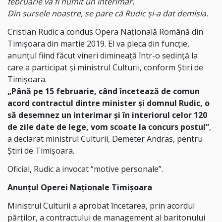
februarie va fi numit un interimar.
Din sursele noastre, se pare că Rudic și-a dat demisia.
Cristian Rudic a condus Opera Națională Română din
Timișoara din martie 2019. El va pleca din funcție,
anunțul fiind făcut vineri dimineață într-o sedință la
care a participat și ministrul Culturii, conform Știri de
Timișoara.
„Până pe 15 februarie, când încetează de comun
acord contractul dintre minister și domnul Rudic, o
să desemnez un interimar și în interiorul celor 120
de zile date de lege, vom scoate la concurs postul”
,
a declarat ministrul Culturii, Demeter Andras, pentru
Știri de Timișoara.
Oficial, Rudic a invocat “motive personale”.
Anunțul Operei Naționale Timișoara
Ministrul Culturii a aprobat încetarea, prin acordul
părților, a contractului de management al baritonului