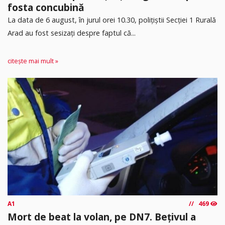
fosta concubină
​La data de 6 august, în jurul orei 10.30, polițiștii Secției 1 Rurală
Arad au fost sesizați despre faptul că...
citește mai mult »
A1
469
Mort de beat la volan, pe DN7. Bețivul a