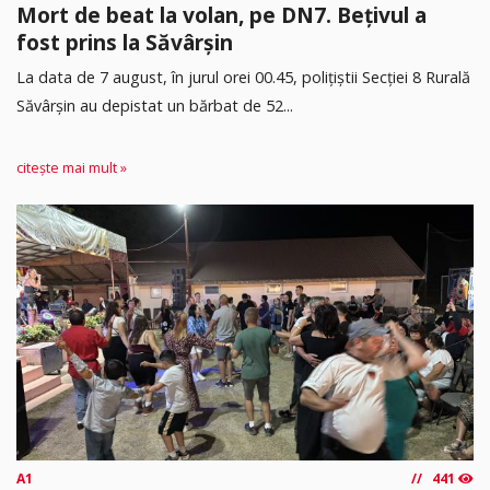
Mort de beat la volan, pe DN7. Bețivul a
fost prins la Săvârșin
​La data de 7 august, în jurul orei 00.45, polițiștii Secției 8 Rurală
Săvârșin au depistat un bărbat de 52...
citește mai mult »
A1
441