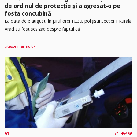
de ordinul de protecție și a agresat-o pe
fosta concubină
​La data de 6 august, în jurul orei 10.30, polițiștii Secției 1 Rurală
Arad au fost sesizați despre faptul că...
citește mai mult »
A1
464