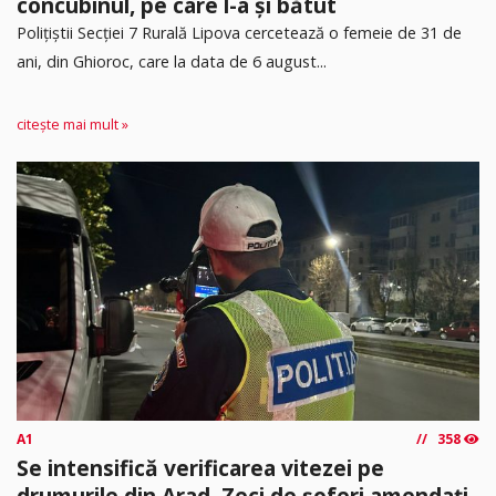
concubinul, pe care l-a și bătut
​Polițiștii Secției 7 Rurală Lipova cercetează o femeie de 31 de
ani, din Ghioroc, care la data de 6 august...
citește mai mult »
A1
358
Se intensifică verificarea vitezei pe
drumurile din Arad. Zeci de șoferi amendați